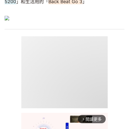
5200
」和生活用的「
Back Beat Go 3
」
閱讀更多
arrow_forward_ios