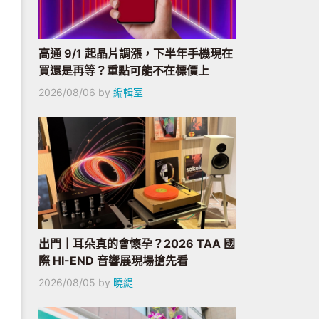
高通 9/1 起晶片調漲，下半年手機現在
買還是再等？重點可能不在標價上
2026/08/06
by
編輯室
出門｜耳朵真的會懷孕？2026 TAA 國
際 HI-END 音響展現場搶先看
2026/08/05
by
曉緹