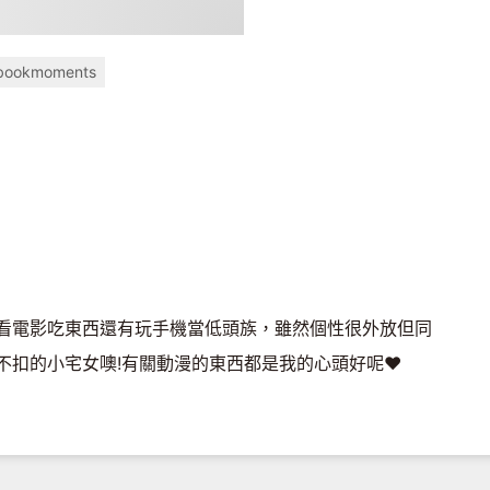
bookmoments
看電影吃東西還有玩手機當低頭族，雖然個性很外放但同
不扣的小宅女噢!有關動漫的東西都是我的心頭好呢♥