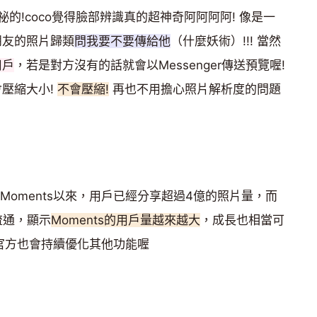
的!coco覺得臉部辨識真的超神奇阿阿阿阿! 像是一
朋友的照片歸類
問我要不要傳給他
（什麼妖術）!!! 當然
用戶
，若是對方沒有的話就會以Messenger傳送預覽喔!
會壓縮大小!
不會壓縮!
再也不用擔心照片解析度的問題
 Moments以來，用戶已經分享超過4億的照片量，而
流通，顯示
Moments的用戶量越來越大
，成長也相當可
k官方也會持續優化其他功能喔