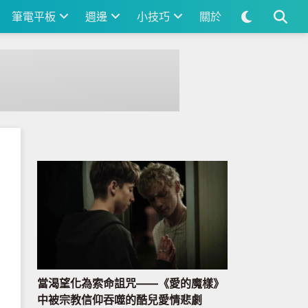
筆電平板
週邊
小技巧
關於
當渴望化為索命詛咒——《愛的魔樣》
中被宗教信仰吞噬的酷兒愛情悲劇