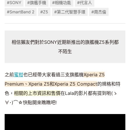
#SONY
#旗艦手機
#相機功能
#代言人
#SmartBand 2
#Z5
#第二代智慧手環
#周杰倫
相信獺友們對於SONY近期新推出的旗艦機Z5系列都
不陌生
之前
蜜柑
也已經帶大家看過三支旗艦機
Xperia Z5
Premium、Xperia Z5和Xperia Z5 Compact
的規格和特
色，
相關的上市資訊和售價
在Lala的影片都有提到喲(ゝ
∀･)⌒☆快點開來瞧瞧吧!