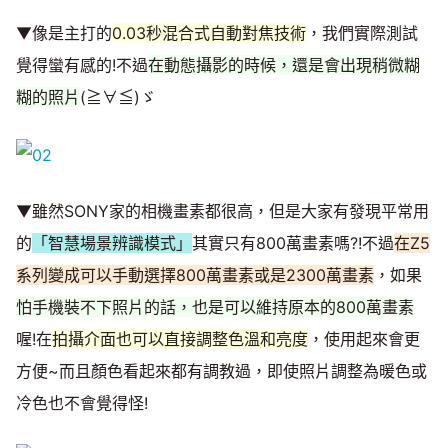
▼像是主打的
0.03秒混合式自動對焦技術
，我們實際測試
覺得蠻有感的!不過
在動態攝影的時候，還是會出現稍微糊
糊的照片
(≧∀≦)ゞ
▼雖然SONY家的相機畫素都很高，但是大家有發現平常用
的
「智慧場景辨識模式」
其實只有800萬畫素嗎?!不過
在Z5
系列變成可以手動選擇800萬畫素或是2300萬畫素
，如果
怕手機裝不下照片的話，也是可以維持原本的800萬畫素
喔!在
拍攝介面也可以直接調整色溫和亮度
，使用起來會更
方便~而且顏色看起來都有調教過，即使照片調整為暖色或
冷色也不會覺得怪!