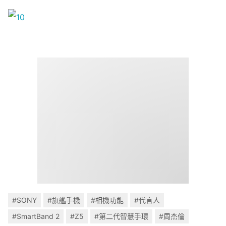
#SONY
#旗艦手機
#相機功能
#代言人
#SmartBand 2
#Z5
#第二代智慧手環
#周杰倫