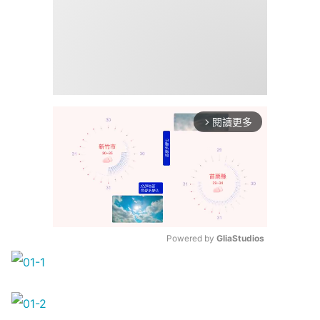
閱讀更多
arrow_forward_ios
Powered by 
GliaStudios
Mute