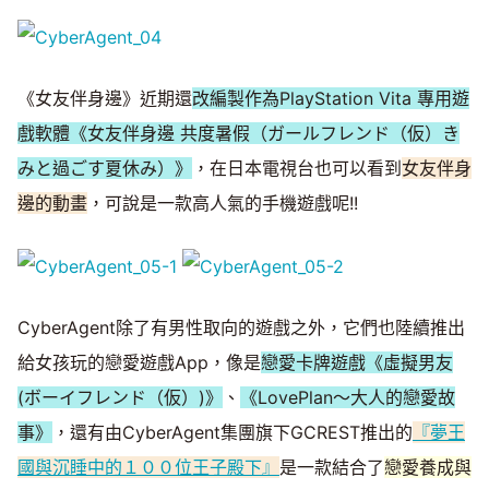
《女友伴身邊》近期還
改編製作為PlayStation Vita 專用遊
戲軟體《女友伴身邊 共度暑假（ガールフレンド（仮）き
みと過ごす夏休み）》
，在日本電視台也可以看到
女友伴身
邊的動畫
，可說是一款高人氣的手機遊戲呢!!
CyberAgent除了有男性取向的遊戲之外，它們也陸續推出
給女孩玩的戀愛遊戲App，像是
戀愛卡牌遊戲《虛擬男友
(ボーイフレンド（仮）)》
、
《LovePlan～大人的戀愛故
事》
，還有由CyberAgent集團旗下GCREST推出的
『夢王
國與沉睡中的１００位王子殿下』
是一款結合了
戀愛養成與