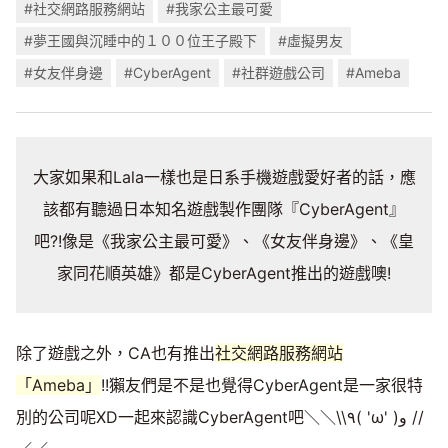
#社交網路服務網站
#我家公主最可愛
#夢王國與沉睡中的１００位王子殿下
#虛擬男友
#女友伴身邊
#CyberAgent
#社群遊戲公司
#Ameba
大家如果和Lala一樣也是日系手機遊戲愛好者的話，應
該都有聽過日本知名遊戲製作團隊『CyberAgent』
吧?!像是《我家公主最可愛》、《女友伴身邊》、《皇
家同花順英雄》都是CyberAgent推出的遊戲噢!
除了遊戲之外，CA也有推出
社交網路服務網站
「Ameba」
!!獺友們是不是也覺得CyberAgent是一家很特
別的公司呢XD一起來認識CyberAgent吧＼＼\\٩( 'ω' )و //