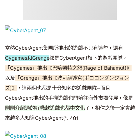
當然CyberAgent集團所推出的遊戲不只有這些，還有
Cygames和Grenge
都是CyberAgent旗下的遊戲團隊，
「Cygames」推出《巴哈姆特之怒(Rage of Bahamut)》
以及
「Grenge」推出《波可龍迷宮(ポコロンダンジョン
ズ)》
，這兩個也都是十分知名的遊戲團隊~而且
CyberAgent推出的手機遊戲也開始往海外市場發展，像是
剛剛介紹過的好幾款遊戲也都中文化
了，相信之後一定會越
來越多人知道CyberAgent(❛◡❛✿)