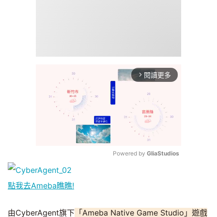
閱讀更多
arrow_forward_ios
Powered by 
GliaStudios
Mute
點我去Ameba瞧瞧!
由CyberAgent旗下
「Ameba Native Game Studio」遊戲