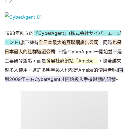
／／
1998年創立的
『CyberAgent』(株式会社サイバーエージ
ェント)
旗下擁有
全日本最大的互聯網廣告公司
，同時
也是
日本最大的社群遊戲公司
!!不過 CyberAgent一開始並不是
主要研發遊戲，而是
發展社群網站「Ameba」
，隨著越來
越多人使用，連許多明星藝人也都是Ameba的使用者呢!!
直
到2009年左右CyberAgent才開始投入手機遊戲的研發
~