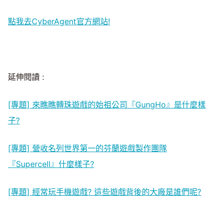
點我去CyberAgent官方網站!
延伸閱讀 :
[專題] 來瞧瞧轉珠遊戲的始祖公司『GungHo』是什麼樣
子?
[專題] 營收名列世界第一的芬蘭遊戲製作團隊
『Supercell』什麼樣子?
[專題] 經常玩手機遊戲? 這些遊戲背後的大廠是誰們呢?