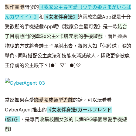
製作團隊
開發的
《我家公主最可愛（ウチの姫さまがいちば
んカワイイ）》
和
《女友伴身邊》
這兩款遊戲App都是十分
受歡迎的手機遊戲App呢!《我家公主最可愛》是一款
結合
了目前熱門的彈珠x公主x卡牌元素的手機遊戲
，而且透過
拖曳的方式將青蛙王子彈射出去，將敵人如「保齡球」般的
擊倒~同時搭配公主魔法和技能來消滅敵人，拯救更多被魔
王俘虜的公主殿下ヾ(●゜▽゜●)♡
當然如果喜愛
戀愛養成類型遊戲
的話，可以玩看看
CyberAgent推出的
《女友伴身邊(ガールフレンド
(仮))》
，是專門
收集校園女孩的卡牌RPG學園戀愛手機遊
戲
!