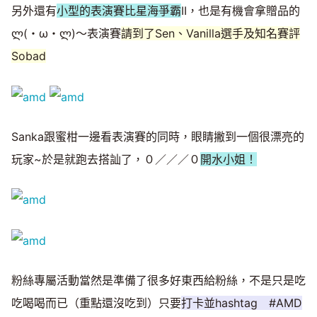
另外還有
小型的表演賽比星海爭霸
II，也是有機會拿贈品的
ლ(・ω・ლ)～表演賽
請到了Sen、Vanilla選手及知名賽評
Sobad
Sanka跟蜜柑一邊看表演賽的同時，眼睛撇到一個很漂亮的
玩家~於是就跑去搭訕了，０／／／０
開水小姐！
粉絲專屬活動當然是準備了很多好東西給粉絲，不是只是吃
吃喝喝而已（重點還沒吃到）只要
打卡並hashtag #AMD