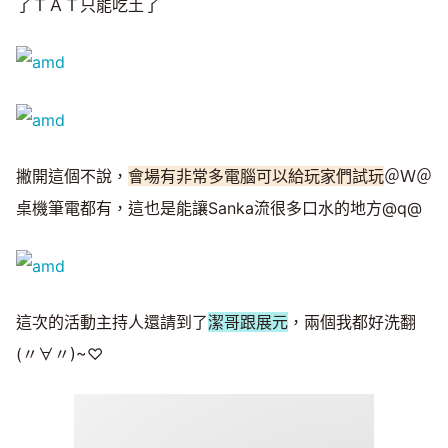
了ＴＡＴ只能吃土了
撇開這個不說，
會場有非常多電腦可以給玩家們試玩
＠Ｗ＠
桌機筆電都有，這也是能讓Sanka流很多口水的地方@q@
這次的活動主持人還請到了
潔哥跟展元
，兩個我都好洗翻
(〃∀〃)~♡