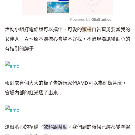
Powered by 
GliaStudios
活動小組打電話說可以攜伴，可愛的
蜜柑
自告奮勇要當我的
Mute
女伴Ａ＿Ａ～原本還擔心會場不好找，不過現場還蠻貼心的
有指引的牌子
報到處有個大大的板子告訴玩家們AMD可以為你做甚麼，
會場內部的紅光透了出來
還很貼心的準備了
飲料跟茶點
，我們到的時候已經都變空盤