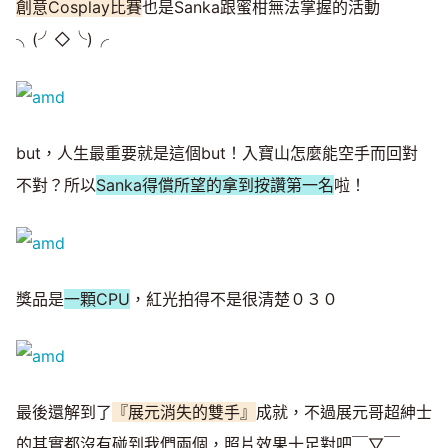
創意Cosplay比賽
也是Sanka跟蜜柑無法掌握的活動
╮(╯◇╰)╭
but，人生最重要就是這個but！入寶山怎麼能空手而回對
不對？所以
Sanka得償所望的拿到按讚第一名
啦！
獎品是
一顆CPU
，紅光拍得不是很清楚０３０
最後還解到了
『展元消失的雙手』
成就，不過展元哥超紳士
的其實都沒有碰到我們兩個，照片效果十足對吧￣▽￣