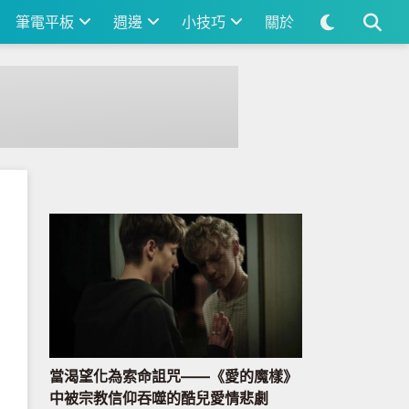
筆電平板
週邊
小技巧
關於
當渴望化為索命詛咒——《愛的魔樣》
中被宗教信仰吞噬的酷兒愛情悲劇