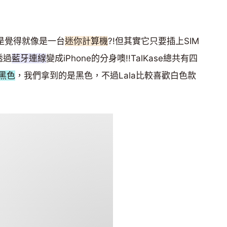
不是覺得就像是一台
迷你計算機
?!但其實它只要插上SIM
透過
藍牙連線
變成iPhone的分身噢!!TalKase總共有四
黑色
，我們拿到的是黑色，不過Lala比較喜歡白色款