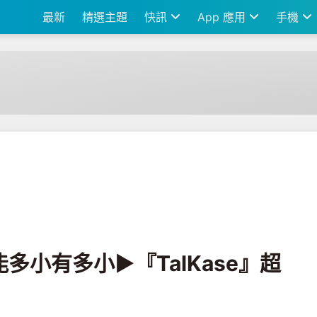
最新
精選主題
快訊
App 應用
手機
TalKase』超薄智慧卡片機
能多小有多小►『TalKase』超