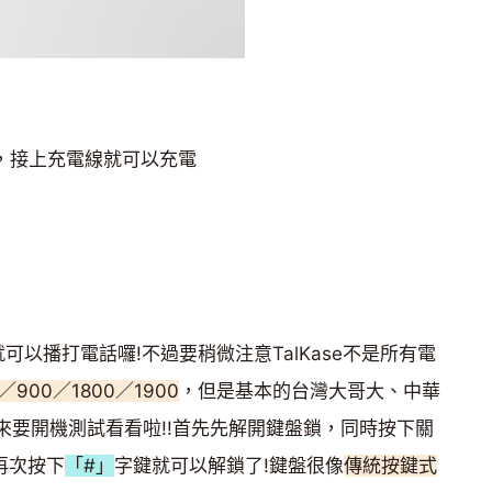
點，接上充電線就可以充電
就可以播打電話囉!不過要稍微注意TalKase不是所有電
0／900／1800／1900
，但是基本的台灣大哥大、中華
再來要開機測試看看啦!!首先先解開鍵盤鎖，同時按下關
再次按下
「#」
字鍵就可以解鎖了!鍵盤很像
傳統按鍵式