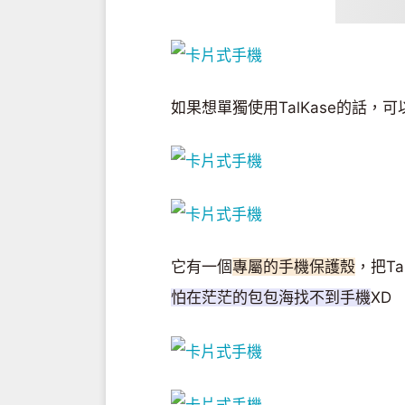
如果想單獨使用TalKase的話，
它有一個
專屬的手機保護殼
，把T
怕在茫茫的包包海找不到手機
XD