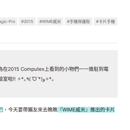
gic-Pro
#2015
#WIME威米
#手機保護殼
#卡片手機
在2015 Computex上看到的小物們一一進駐到電
獺實驗室啦!! ✧*｡٩(ˊᗜˋ*)و✧*｡
們
，今天要帶獺友來去瞧瞧
『WIME威米』推出的卡片