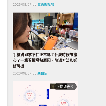
2026/08/07
by
電獺編輯部
手機燙到拿不住正常嗎？什麼時候該擔
心？一篇看懂發熱原因、降溫方法和送
修時機
2026/08/07
by
編輯室
閱讀更多
arrow_forward_ios