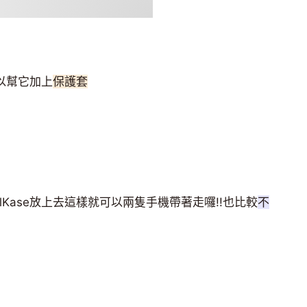
可以幫它加上
保護套
alKase放上去這樣就可以兩隻手機帶著走囉!!也比較
不