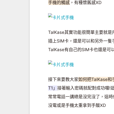
手機的觸感
，有種懷舊感XD
TalKase其實功能很簡單主要就是
插上SIM卡，還是可以和另外一
TalKase有自己的SIM卡也還是可
接下來要教大家
如何把TalKase
T1」
接著輸入密碼就配對成功囉!這
常常電話一講總是沒完沒了，這時候
沒電或是手機太重拿到手酸XD