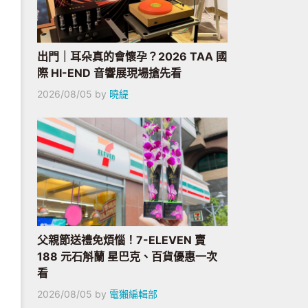
出門｜耳朵真的會懷孕？2026 TAA 國
際 HI-END 音響展現場搶先看
2026/08/05
by
曉緹
父親節送禮免煩惱！7-ELEVEN 賣
188 元石斛蘭 星巴克、百貨優惠一次
看
2026/08/05
by
電獺編輯部