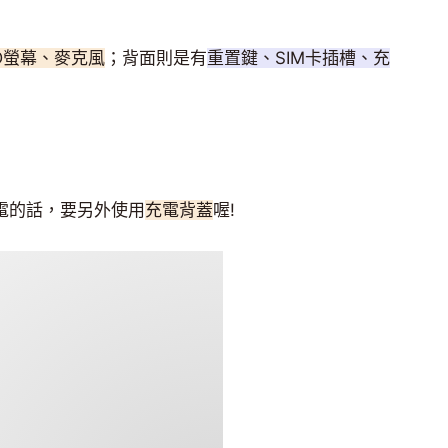
D螢幕、麥克風
；背面則是有
重置鍵、SIM卡插槽、充
充電的話，要另外使用
充電背蓋
喔!