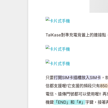
TalKase對準充電背蓋上的連接
只要
打開SIM卡插槽放入SIM卡
，
信都支援喔!它支援的頻段只有
85
電信、遠傳門號都可以使用喔!! 
機鍵
「END」和「#」
字鍵，接著