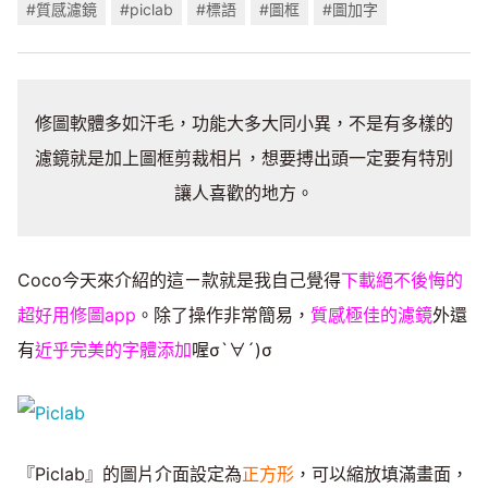
#質感濾鏡
#piclab
#標語
#圖框
#圖加字
修圖軟體多如汗毛，功能大多大同小異，不是有多樣的
濾鏡就是加上圖框剪裁相片，想要搏出頭一定要有特別
讓人喜歡的地方。
Coco今天來介紹的這ㄧ款就是我自己覺得
下載絕不後悔的
超好用修圖app
。除了操作非常簡易，
質感極佳的濾鏡
外還
有
近乎完美的字體添加
喔σ`∀´)σ
『Piclab』的圖片介面設定為
正方形
，可以縮放填滿畫面，