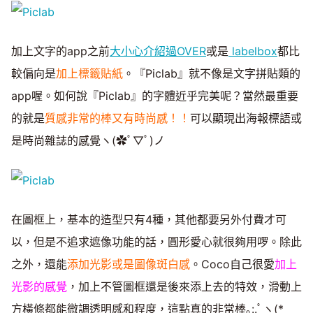
加上文字的app之前
大小心介紹過OVER
或是
labelbox
都比
較偏向是
加上標籤貼紙
。『Piclab』就不像是文字拼貼類的
app喔。如何說『Piclab』的字體近乎完美呢？當然最重要
的就是
質感非常的棒又有時尚感！！
可以顯現出海報標語或
是時尚雜誌的感覺ヽ(✿ﾟ▽ﾟ)ノ
在圖框上，基本的造型只有4種，其他都要另外付費才可
以，但是不追求遮像功能的話，圓形愛心就很夠用啰。除此
之外，還能
添加光影或是圖像斑白感
。Coco自己很愛
加上
光影的感覺
，加上不管圖框還是後來添上去的特效，滑動上
方橫條都能微調透明感和程度，這點真的非常棒｡:.ﾟヽ(*