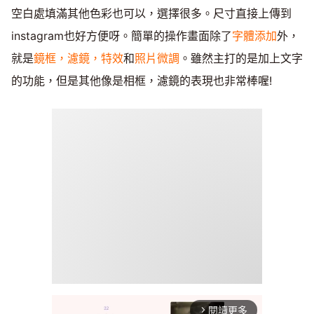
空白處填滿其他色彩也可以，選擇很多。尺寸直接上傳到
instagram也好方便呀。簡單的操作畫面除了
字體添加
外，
就是
鏡框，濾鏡，特效
和
照片微調
。雖然主打的是加上文字
的功能，但是其他像是相框，濾鏡的表現也非常棒喔!
閱讀更多
arrow_forward_ios