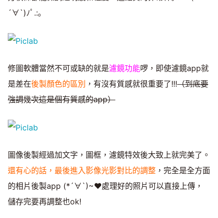
´∀`)ﾉﾟ.:｡
修圖軟體當然不可或缺的就是
濾鏡功能
啰，即使濾鏡app就
是差在
後製顏色的區別
，有沒有質感就很重要了!!!
（到底要
強調幾次這是個有質感的app
）
圖像後製經過加文字，圖框，濾鏡特效後大致上就完美了。
還有心的話，最後進入影像光影對比的調整
，完全是全方面
的相片後製app (*´∀`)~♥處理好的照片可以直接上傳，
儲存完要再調整也ok!