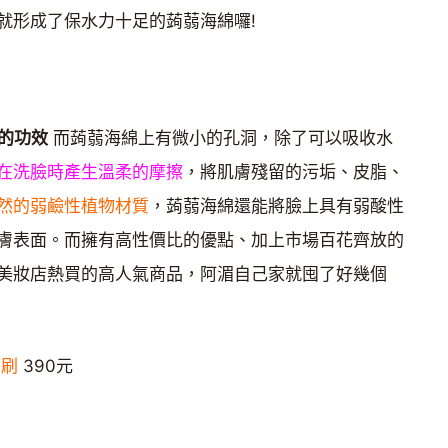
就形成了保水力十足的蒟蒻海綿囉!
的功效
而蒟蒻海綿上有微小的孔洞，除了可以吸收水
在洗臉時產生溫柔的摩擦
，將肌膚殘留的污垢、皮脂、
然的弱鹼性植物材質
，蒟蒻海綿還能將臉上具有弱酸性
膚表面。而擁有高性價比的優點、加上市場百花齊放的
美妝店熱買的高人氣商品，阿湄自己家就囤了好幾個
e刷
390元