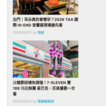
出門｜耳朵真的會懷孕？2026 TAA 國
際 HI-END 音響展現場搶先看
2026/08/05
by
曉緹
父親節送禮免煩惱！7-ELEVEN 賣
188 元石斛蘭 星巴克、百貨優惠一次
看
2026/08/05
by
電獺編輯部