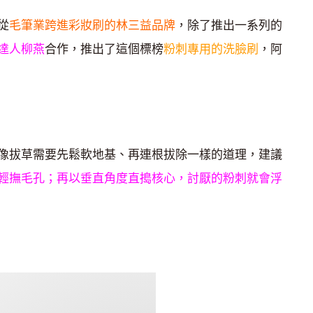
從
毛筆業跨進彩妝刷的林三益品牌
，除了推出一系列的
達人柳燕
合作，推出了這個標榜
粉刺專用的洗臉刷
，阿
像拔草需要先鬆軟地基、再連根拔除一樣的道理，建議
輕撫毛孔；再以垂直角度直搗核心，討厭的粉刺就會浮