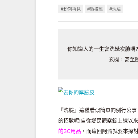
#粉刺再見
#微按摩
#洗臉
你知道人的一生會洗幾次臉嗎
玄機，甚至
『洗臉』這種看似簡單的例行公事
的招數呢!自從鄉民觀察錠上線以
的3C用品
，而這回阿湄就要來探