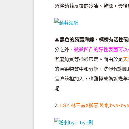
須將蒟蒻反覆的冷凍、乾燥，最後
▲黑色的蒟蒻海綿，標榜有活性碳
分之外，
微微凹凸的彈性表面可以
老廢角質等通通帶走。而由於是
天
的污染物質中和分解，洗淨代謝肌
品牌競相加入，也難怪成為近幾年
呢!
2.
LSY 林三益X柳燕 粉刺bye-by