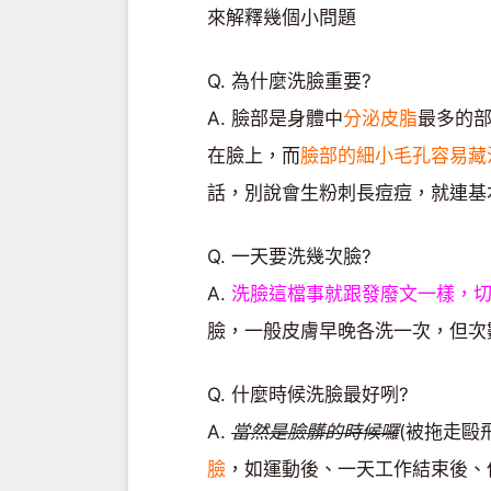
來解釋幾個小問題
Q. 為什麼洗臉重要?
A. 臉部是身體中
分泌皮脂
最多的部
在臉上，而
臉部的細小毛孔容易藏
話，別說會生粉刺長痘痘，就連基
Q. 一天要洗幾次臉?
A.
洗臉這檔事就跟發廢文一樣，切
臉，一般皮膚早晚各洗一次，但次
Q. 什麼時候洗臉最好咧?
A.
當然是臉髒的時候囉
(被拖走毆
臉
，如運動後、一天工作結束後、