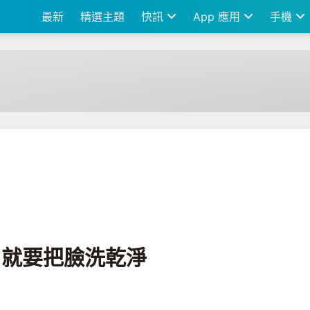
最新
精選主題
快訊
App 應用
手機
天~就要把臉洗乾淨