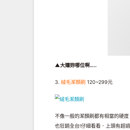
▲大嬸妳哪位啊…..
3.
絨毛潔顏刷
120~299元
不像一般的潔顏刷都有相當的硬度
也狂銷全台!仔細看看．上頭有超