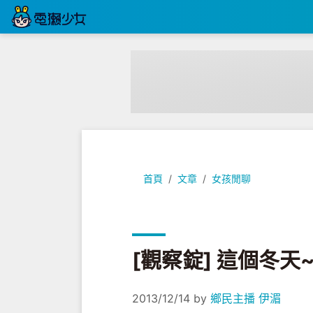
[觀察錠] 這個冬天~就要把臉洗乾淨
首頁
文章
女孩閒聊
[觀察錠] 這個冬
2013/12/14
by
鄉民主播 伊湄