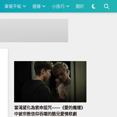
筆電平板
週邊
小技巧
關於
當渴望化為索命詛咒——《愛的魔樣》
中被宗教信仰吞噬的酷兒愛情悲劇