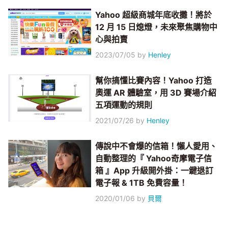
Yahoo 超級商城年底收攤！將於
12 月 15 日熄燈，未來聚焦購物中
心與拍賣
2023/07/05
by
Henley
幫你搞懂比賽內容！Yahoo 打造
奧運 AR 體驗室，用 3D 賽場介紹
五項運動的規則
2021/07/26
by
Henley
傳說中不會爆的信箱！懶人愛用、
自動整理的『 Yahoo奇摩電子信
箱 』App 升級開外掛：一鍵退訂
電子報 & 1TB 免費容量！
2020/01/06
by
貝爾