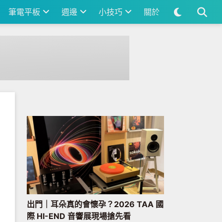
筆電平板
週邊
小技巧
關於
出門｜耳朵真的會懷孕？2026 TAA 國
際 HI-END 音響展現場搶先看