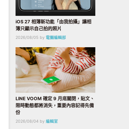
iOS 27 相簿新功能「由我拍攝」讓相
簿只顯示自己拍的照片
2026/08/05
by
電獺編輯部
LINE VOOM 確定 9 月底關閉，貼文、
限時動態都將消失，重要內容記得先備
份
2026/08/04
by
編輯室