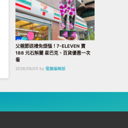
父親節送禮免煩惱！7-ELEVEN 賣
188 元石斛蘭 星巴克、百貨優惠一次
看
2026/08/05
by
電獺編輯部