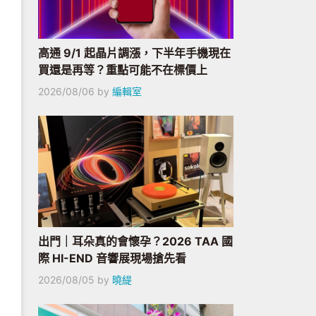
高通 9/1 起晶片調漲，下半年手機現在
買還是再等？重點可能不在標價上
2026/08/06
by
編輯室
出門｜耳朵真的會懷孕？2026 TAA 國
際 HI-END 音響展現場搶先看
2026/08/05
by
曉緹