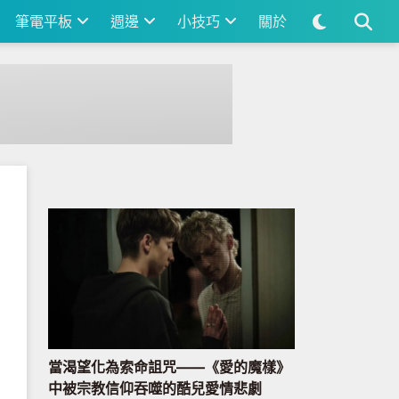
筆電平板
週邊
小技巧
關於
當渴望化為索命詛咒——《愛的魔樣》
中被宗教信仰吞噬的酷兒愛情悲劇