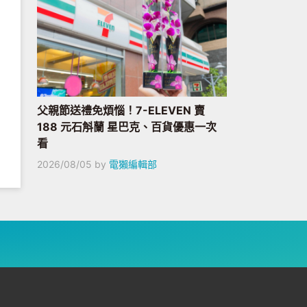
父親節送禮免煩惱！7-ELEVEN 賣
188 元石斛蘭 星巴克、百貨優惠一次
看
2026/08/05
by
電獺編輯部