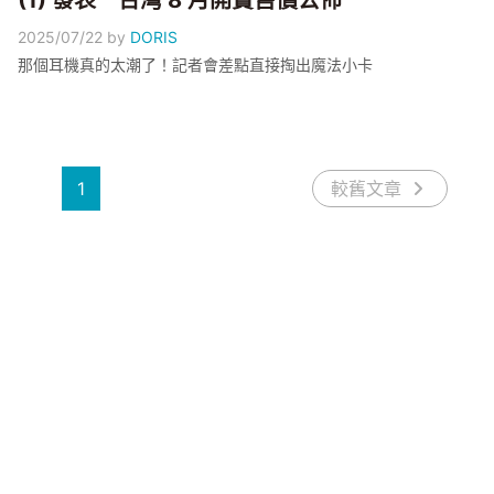
(1) 發表 台灣 8 月開賣售價公佈
2025/07/22
by
DORIS
那個耳機真的太潮了！記者會差點直接掏出魔法小卡
1
較舊文章