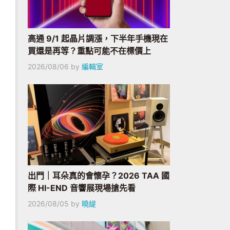
高通 9/1 起晶片調漲，下半年手機現在
買還是再等？重點可能不在標價上
2026/08/06
by
編輯室
出門｜耳朵真的會懷孕？2026 TAA 國
際 HI-END 音響展現場搶先看
2026/08/05
by
曉緹