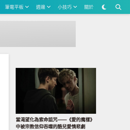
筆電平板
週邊
小技巧
關於
當渴望化為索命詛咒——《愛的魔樣》
中被宗教信仰吞噬的酷兒愛情悲劇