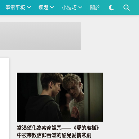
筆電平板
週邊
小技巧
關於
當渴望化為索命詛咒——《愛的魔樣》
中被宗教信仰吞噬的酷兒愛情悲劇