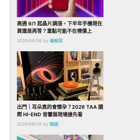
高通 9/1 起晶片調漲，下半年手機現在
買還是再等？重點可能不在標價上
2026/08/06
by
編輯室
出門｜耳朵真的會懷孕？2026 TAA 國
際 HI-END 音響展現場搶先看
2026/08/05
by
曉緹