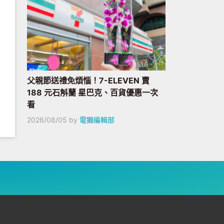
父親節送禮免煩惱！7-ELEVEN 賣
188 元石斛蘭 星巴克、百貨優惠一次
看
2026/08/05
by
電獺編輯部