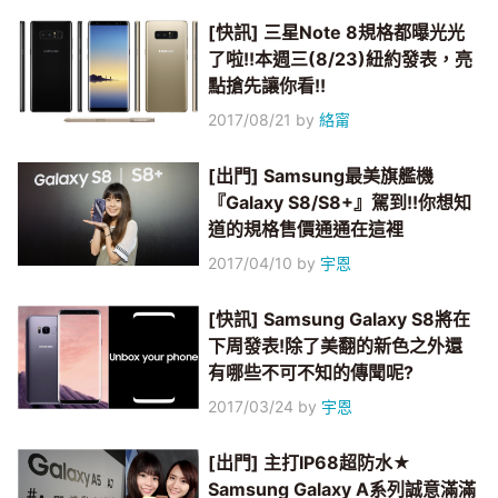
[快訊] 三星Note 8規格都曝光光
了啦!!本週三(8/23)紐約發表，亮
點搶先讓你看!!
2017/08/21
by
絡甯
[出門] Samsung最美旗艦機
『Galaxy S8/S8+』駕到!!你想知
道的規格售價通通在這裡
2017/04/10
by
宇恩
[快訊] Samsung Galaxy S8將在
下周發表!除了美翻的新色之外還
有哪些不可不知的傳聞呢?
2017/03/24
by
宇恩
[出門] 主打IP68超防水★
Samsung Galaxy A系列誠意滿滿