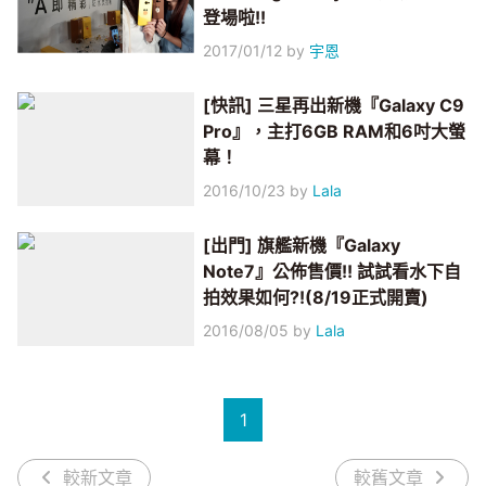
登場啦!!
2017/01/12
by
宇恩
[快訊] 三星再出新機『Galaxy C9
Pro』，主打6GB RAM和6吋大螢
幕！
2016/10/23
by
Lala
[出門] 旗艦新機『Galaxy
Note7』公佈售價!! 試試看水下自
拍效果如何?!(8/19正式開賣)
2016/08/05
by
Lala
1
較新文章
較舊文章