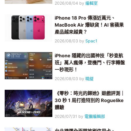
2026/08/04
by
編輯室
iPhone 18 Pro 傳漲近萬元、
MacBook Air 爆缺貨！AI 害蘋果
產品越來越貴？
2026/08/03
by
Spac1
iPhone 隱藏的出國神技「秒查航
班」萬人瘋傳，登機門、行李轉盤
一秒現形！
2026/08/03
by
曉緹
《零秒：時光的歸途》遊戲評測｜
30 秒 1 局打造特別的 Roguelike
體驗
2026/07/31
by
電獺編輯部