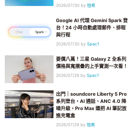
2026/07/30
by
愷希
Google AI 代理 Gemini Spark 登
台！24 小時自動處理郵件、排程
與行程
2026/07/30
by
Spac1
要價八萬！三星 Galaxy Z 全系列
價格與寬摺疊的上手實測一次看！
2026/07/29
by
Spac1
出門｜soundcore Liberty 5 Pro
系列登台，AI 通話、ANC 4.0 降
噪升級，Pro Max 還把 AI 筆記放
進充電盒
2026/07/29
by
愷希