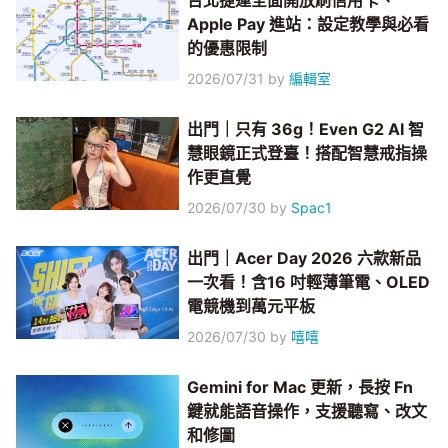
台北捷運全面開放刷信用卡、
Apple Pay 進站：設定教學與必看
的優惠限制
2026/07/31
by
編輯室
出門｜只有 36g！Even G2 AI 智
慧眼鏡正式登臺！搭配智慧戒指操
作更直覺
2026/07/30
by
Spac1
出門｜Acer Day 2026 六款新品
一次看！含16 吋輕薄筆電、OLED
電競機到萬元平板
2026/07/30
by
嘻嘻
Gemini for Mac 更新，長按 Fn
鍵就能語音操作，支援聽寫、改文
和修圖