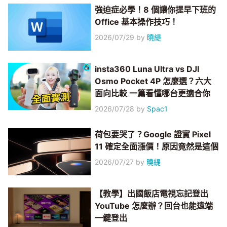
強迫症必學！8 個讓你提早下班的
Office 基本操作技巧！
2026/07/29
by
曉緹
insta360 Luna Ultra vs DJI
Osmo Pocket 4P 怎麼選？六大
面向比較 一篇看懂哪台更適合你
2026/07/28
by
Spac1
荷包要哭了？Google 證實 Pixel
11 確定全面漲價！原因竟然是這個
2026/07/27
by
曉緹
【教學】出國飯店電視忘記登出
YouTube 怎麼辦？回台也能遠端
一鍵登出