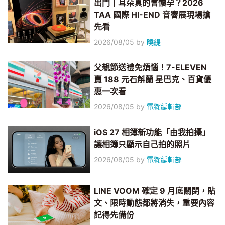
出門｜耳朵真的會懷孕？2026
TAA 國際 HI-END 音響展現場搶
先看
2026/08/05
by
曉緹
父親節送禮免煩惱！7-ELEVEN
賣 188 元石斛蘭 星巴克、百貨優
惠一次看
2026/08/05
by
電獺編輯部
iOS 27 相簿新功能「由我拍攝」
讓相簿只顯示自己拍的照片
2026/08/05
by
電獺編輯部
LINE VOOM 確定 9 月底關閉，貼
文、限時動態都將消失，重要內容
記得先備份