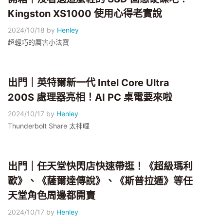
Kingston XS1000 使用心得老實說
2024/10/18
by
Henley
超輕巧的厲害小法寶
出門｜英特爾新一代 Intel Core Ultra
200S 處理器亮相！AI PC 桌電要來啦
2024/10/17
by
Henley
Thunderbolt Share 太神哩
出門｜任天堂快閃店快速帶逛！《超級瑪利
歐》、《薩爾達傳說》、《斯普拉遁》等任
天堂角色周邊都開賣
2024/10/17
by
Henley