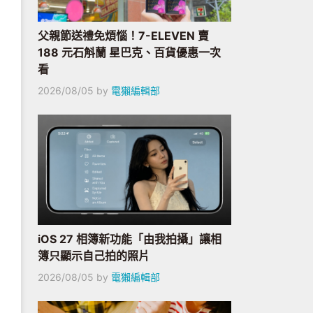
父親節送禮免煩惱！7-ELEVEN 賣
188 元石斛蘭 星巴克、百貨優惠一次
看
2026/08/05
by
電獺編輯部
iOS 27 相簿新功能「由我拍攝」讓相
簿只顯示自己拍的照片
2026/08/05
by
電獺編輯部