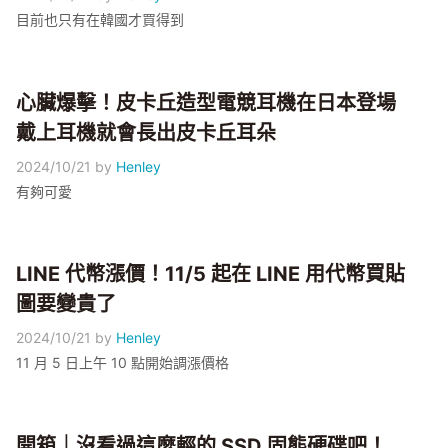
目前也只有在韓國才買得到
心臟爆擊！皮卡丘造型電競耳機在日本登場
戴上耳機就會長出皮卡丘耳朵
2024/10/21
by
Henley
有夠可愛
LINE 代幣漲價！11/5 起在 LINE 用代幣買貼
圖要變貴了
2024/10/21
by
Henley
11 月 5 日上午 10 點開始調漲價格
開箱｜沒看過這麼輕的 SSD 固態硬碟吧！