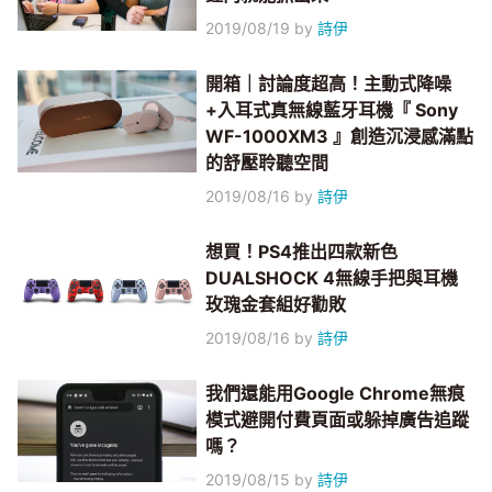
2019/08/19
by
詩伊
開箱｜討論度超高！主動式降噪
+入耳式真無線藍牙耳機『 Sony
WF-1000XM3 』創造沉浸感滿點
的舒壓聆聽空間
2019/08/16
by
詩伊
想買！PS4推出四款新色
DUALSHOCK 4無線手把與耳機
玫瑰金套組好勸敗
2019/08/16
by
詩伊
我們還能用Google Chrome無痕
模式避開付費頁面或躲掉廣告追蹤
嗎？
2019/08/15
by
詩伊