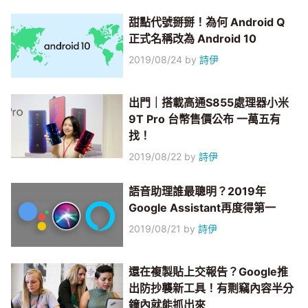
甜點代號掰掰！為何 Android Q
正式名稱改為 Android 10
2019/08/24
by
詩伊
出門｜搭載高通S855處理器小米
9T Pro 台幣售價公布 一萬五有
找！
2019/08/22
by
詩伊
語音助理誰最聰明？2019年
Google Assistant再度得第一
2019/08/21
by
詩伊
還在複製貼上交報告？Google推
出防抄襲新工具！有剽竊內容半分
鐘內就能抓出來