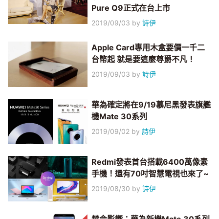
Pure Q9正式在台上市
2019/09/03
by
詩伊
Apple Card專用木盒要價一千二
台幣起 就是要這麼尊爵不凡！
2019/09/03
by
詩伊
華為確定將在9/19慕尼黑發表旗艦
機Mate 30系列
2019/09/02
by
詩伊
Redmi發表首台搭載6400萬像素
手機！還有70吋智慧電視也來了~
2019/08/30
by
詩伊