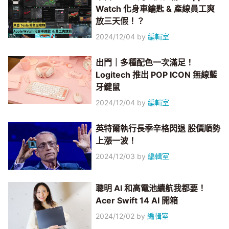
Watch 化身車鑰匙 & 產線員工爽
放三天假！？
2024/12/04
by
編輯室
出門｜多種配色一次滿足！
Logitech 推出 POP ICON 無線藍
牙鍵鼠
2024/12/04
by
編輯室
英特爾執行長季辛格閃退 股價順勢
上漲一波！
2024/12/03
by
編輯室
聰明 AI 和高電池續航我都要！
Acer Swift 14 AI 開箱
2024/12/02
by
編輯室