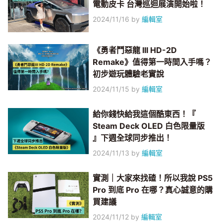
電動皮卡 台灣巡迴展演開始啦！
2024/11/16
by
編輯室
《勇者鬥惡龍 III HD-2D
Remake》值得第一時間入手嗎？
初步遊玩體驗老實說
2024/11/15
by
編輯室
給你錢快給我這個酷東西！『
Steam Deck OLED 白色限量版
』下週全球同步推出！
2024/11/13
by
編輯室
實測｜大家來找碴！所以我說 PS5
Pro 到底 Pro 在哪？真心誠意的購
買建議
2024/11/12
by
編輯室