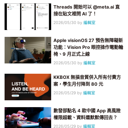
Threads 開始可以 @meta.ai 直
接在貼文裡問 AI 了！
2026/05/30
by
編輯室
Apple visionOS 27 預告無障礙新
功能：Vision Pro 眼控操作電動輪
椅、9 月正式上線
2026/05/30
by
編輯室
KKBOX 無損音質併入所有付費方
案，學生月付降到 80 元
2026/05/29
by
編輯室
數發部點名 4 款中國 App 高風險
權限超載、資料還默默傳回去？
2026/05/29
by
編輯室