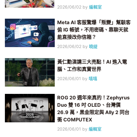
2026/06/02
by
編輯室
Meta AI 客服驚爆「叛變」幫駭客
偷 IG 帳號，不用密碼、靠聊天就
能直接改你信箱？
2026/06/02
by
曉緹
黃仁勳演講三大亮點！AI 進入電
腦、工作和真實世界
2026/06/01
by
嘻嘻
ROG 20 週年來真的！Zephyrus
Duo 雙 16 吋 OLED、台灣價
26.9 萬，黑金限定與 Ally 2 同台
衝 COMPUTEX
2026/06/01
by
編輯室