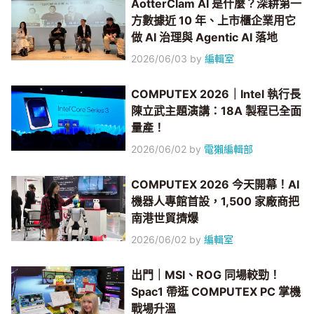
AotterClam AI 是什麼？深耕第一
方數據近 10 年、上市櫃企業用它
做 AI 治理與 Agentic AI 落地
2026/06/03
by
編輯室
COMPUTEX 2026｜Intel 執行長
陳立武主題演講：18A 製程已全面
量產！
2026/06/02
by
電獺編輯部
COMPUTEX 2026 今天開幕！AI
機器人專館首設，1,500 家廠商把
南港世貿擠爆
2026/06/02
by
編輯室
出門｜MSI、ROG 同場較勁！
Spac1 帶逛 COMPUTEX PC 掌機
戰場升溫