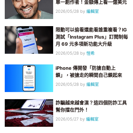
單一創作者！金額傳上看一億美元
2026/05/28
by
編輯室
限動可以偷看還能看誰重複看？IG
測試「Instagram Plus」訂閱制每
月 69 元多項新功能大升級
2026/05/28
by
愷希
iPhone 傳開發「防搶自動上
鎖」，被搶走的瞬間自己鎖起來
2026/05/28
by
編輯室
詐騙越來越會演？這四個防詐工具
幫你擋在門外！
2026/05/27
by
編輯室