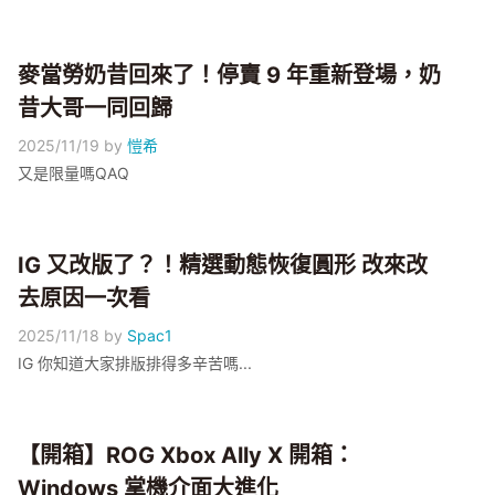
麥當勞奶昔回來了！停賣 9 年重新登場，奶
昔大哥一同回歸
2025/11/19
by
愷希
又是限量嗎QAQ
IG 又改版了？！精選動態恢復圓形 改來改
去原因一次看
2025/11/18
by
Spac1
IG 你知道大家排版排得多辛苦嗎...
【開箱】ROG Xbox Ally X 開箱：
Windows 掌機介面大進化