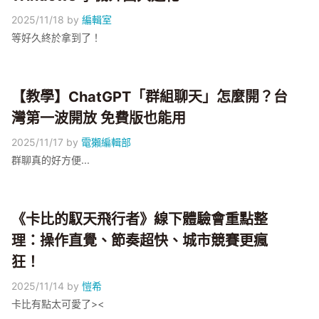
2025/11/18
by
編輯室
等好久終於拿到了！
【教學】ChatGPT「群組聊天」怎麼開？台
灣第一波開放 免費版也能用
2025/11/17
by
電獺編輯部
群聊真的好方便...
《卡比的馭天飛行者》線下體驗會重點整
理：操作直覺、節奏超快、城市競賽更瘋
狂！
2025/11/14
by
愷希
卡比有點太可愛了><