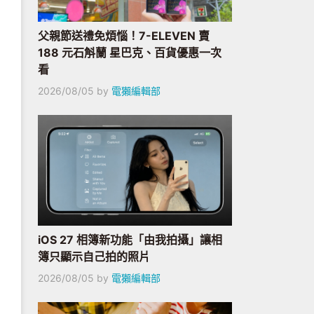
父親節送禮免煩惱！7-ELEVEN 賣
188 元石斛蘭 星巴克、百貨優惠一次
看
2026/08/05
by
電獺編輯部
iOS 27 相簿新功能「由我拍攝」讓相
簿只顯示自己拍的照片
2026/08/05
by
電獺編輯部