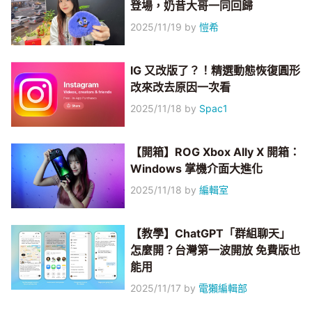
登場，奶昔大哥一同回歸
2025/11/19
by
愷希
IG 又改版了？！精選動態恢復圓形
改來改去原因一次看
2025/11/18
by
Spac1
【開箱】ROG Xbox Ally X 開箱：
Windows 掌機介面大進化
2025/11/18
by
編輯室
【教學】ChatGPT「群組聊天」
怎麼開？台灣第一波開放 免費版也
能用
2025/11/17
by
電獺編輯部