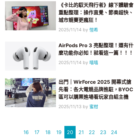
《卡比的馭天飛行者》線下體驗會
重點整理：操作直覺、節奏超快、
城市競賽更瘋狂！
2025/11/14
by
愷希
AirPods Pro 3 亮點整理！還有什
麼功能你必知！就看這一篇！！！
2025/11/14
by
嘻嘻
出門｜WirForce 2025 開幕式搶
先看：各大電競品牌進駐，BYOC
區可以購票進場看玩家自組主機
2025/11/13
by
蜜柑
16
17
18
19
20
21
22
23
24