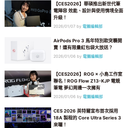
【CES2026】華碩推出新世代筆
電陣容 效能、設計與使用情境全面
升級！
2026/01/07
by
電獺編輯部
AirPods Pro 3 馬年特別款突襲開
賣！還有限量紅包袋大放送？
2026/01/06
by
電獺編輯部
【CES2026】ROG × 小島工作室
聯名！ROG Flow Z13-KJP 電競
筆電 夢幻周邊一次擁有
2026/01/06
by
電獺編輯部
CES 2026 英特爾宣布首次採用
18A 製程的 Core Ultra Series 3
來囉！