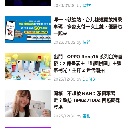
2026/01/06
by
蜜柑
嗶一下就進站，台北捷運開放掃乘
車碼，多家支付一次上線，優惠也
一起來
2026/01/02
by
愷希
出門｜OPPO Reno15 系列台灣首
發：2 億畫素＋「出圈拼圖」＋螢
幕補光，主打 Z 世代潮拍
2025/12/30
by
DORIS
開箱｜不想被 NAND 漲價牽著
走？致態 TiPlus7100s 固態硬碟
登場
2025/12/30
by
蜜柑