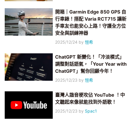
開箱｜Garmin Edge 850 GPS 自
行車錶！搭配 Varia RCT715 讓新
手車友也能安心上路！守護全方位
安全與訓練神器
2025/12/24
by
愷希
ChatGPT 新變化！「冷淡模式」
調整對話語氣，「Your Year with
ChatGPT」幫你回顧今年！
2025/12/23
by
愷希
臺灣人諧音梗攻佔 YouTube ！中
文聽起來像就能找到外語歌！
2025/12/23
by
Spac1