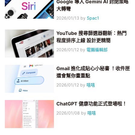
Google 導入 Gemini AI 封閉策略
大轉彎
2026/01/13
by
Spac1
YouTube 搜尋篩選器翻新：熱門
程度排序上線 設計更精簡
2026/01/12
by
電獺編輯部
Gmail 進化成貼心小秘書 ！收件匣
還會幫你畫重點
2026/01/12
by
嘻嘻
ChatGPT 健康功能正式登場啦！
2026/01/08
by
嘻嘻