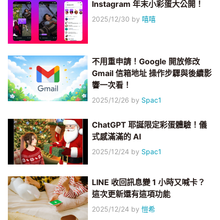
Instagram 年末小彩蛋大公開！
2025/12/30
by
嘻嘻
不用重申請！Google 開放修改
Gmail 信箱地址 操作步驟與後續影
響一次看！
2025/12/26
by
Spac1
ChatGPT 耶誕限定彩蛋體驗！儀
式感滿滿的 AI
2025/12/24
by
Spac1
LINE 收回訊息變 1 小時又喊卡？
這次更新還有這項功能
2025/12/24
by
愷希