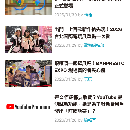
正式登場
2026/01/30
by
愷希
出門｜上百款新作搶先玩！2026
台北國際電玩展重點一次看
2026/01/29
by
電獺編輯部
跟嘻嘻一起逛展吧！BANPRESTO
EXPO 現場真的會失心瘋
2026/01/28
by
嘻嘻
連 2 倍速都要收費？YouTube 是
測試新功能，還是為了對免費用戶
發出「訂閱誘惑」？
2026/01/28
by
編輯室