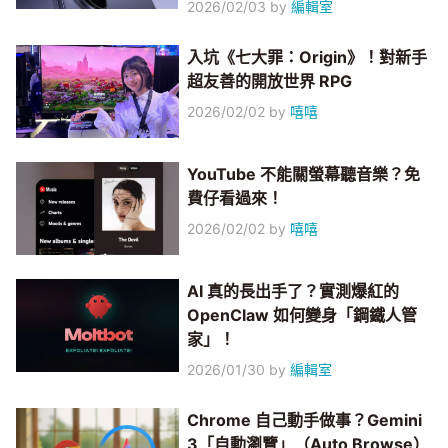
2026/02/03
by
編輯室
入坑《七大罪：Origin》！對新手
超友善的開放世界 RPG
2026/02/02
by
嘻嘻
YouTube 不能關螢幕聽音樂？免
費仔看過來！
2026/02/02
by
嘻嘻
AI 真的長出手了？實測爆紅的
OpenClaw 如何變身「鋼鐵人管
家」！
2026/01/30
by
編輯室
Chrome 自己動手做事？Gemini
3「自動瀏覽」（Auto Browse）