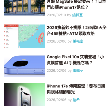
片跟 MagSafe 終於要來了？日本
門市讓iPhone17退位？
2026/02/10
by
編輯室
2026換新鈔不排隊！2/9起5天全
台455據點+ATM領取攻略
2026/02/06
by
編輯室
Google Pixel 10a 突襲登場！小
資族首選 AI 手機是它嗎？
2026/02/06
by
編輯室
iPhone 17e 傳聞整理！發布日期
與規格細節曝光
2026/02/06
by
愷希