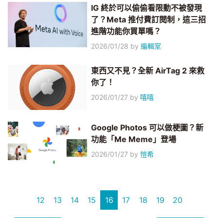
IG 終於可以偷偷看限動不被發現
了？Meta 推付費訂閱制，這三招
進階功能你買單嗎？
2026/01/28
by
編輯室
東西又不見？全新 AirTag 2 來救
你了！
2026/01/27
by
嘻嘻
Google Photos 可以做梗圖？新
功能「Me Meme」登場
2026/01/27
by
愷希
12
13
14
15
16
17
18
19
20