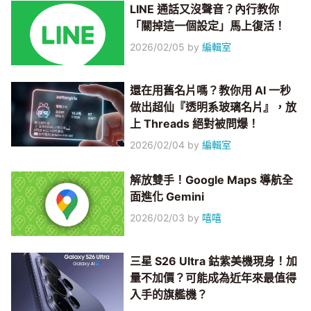
LINE 通話又沒聲音？內行教你
「關掉這一個設定」馬上復活！
2026/02/05
by
編輯室
還在用舊名片嗎？教你用 AI 一秒
做出超仙『透明系玻璃名片』，放
上 Threads 絕對被問爆！
2026/02/04
by
編輯室
解放雙手！Google Maps 導航全
面進化 Gemini
2026/02/03
by
嘻嘻
三星 S26 Ultra 鈷紫美機現身！加
量不加價？可能成為近年來最值得
入手的旗艦機？