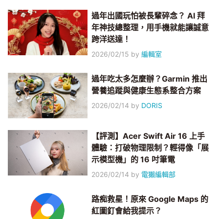
過年出國玩怕被長輩碎念？ AI 拜
年神技總整理，用手機就能讓誠意
跨洋送達！
2026/02/15
by
編輯室
過年吃太多怎麼辦？Garmin 推出
營養追蹤與健康生態系整合方案
2026/02/14
by
DORIS
【評測】Acer Swift Air 16 上手
體驗：打破物理限制？輕得像「展
示模型機」的 16 吋筆電
2026/02/14
by
電獺編輯部
路痴救星！原來 Google Maps 的
紅圖釘會給我提示？