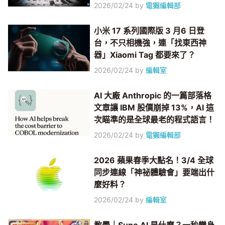
2026/02/24
by
電獺編輯部
小米 17 系列國際版 3 月6 日登
台，不只相機強，連「找東西神
器」Xiaomi Tag 都要來了？
2026/02/24
by
編輯室
AI 大廠 Anthropic 的一篇部落格
文章讓 IBM 股價崩掉 13%，AI 這
次瞄準的是全球最老的程式語言！
2026/02/24
by
電獺編輯部
2026 蘋果春季大點名！3/4 全球
同步連線「神祕體驗會」要端出什
麼好料？
2026/02/24
by
編輯室