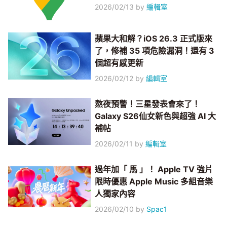
2026/02/13
by
編輯室
蘋果大和解？iOS 26.3 正式版來
了，修補 35 項危險漏洞！還有 3
個超有感更新
2026/02/12
by
編輯室
熬夜預警！三星發表會來了！
Galaxy S26仙女新色與超強 AI 大
補帖
2026/02/11
by
編輯室
過年加「 馬 」！ Apple TV 強片
限時優惠 Apple Music 多組音樂
人獨家內容
2026/02/10
by
Spac1