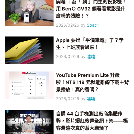
開箱 ｜為「 躺 」而生的投影機！
用 BenＱ GV32 躺著看電影是什
麼樣的體驗！？
2026/02/26
by
Spac1
Apple 要出「平價筆電」了？學
生、上班族看過來！
2026/02/26
by
嘻嘻
YouTube Premium Lite 升級
啦！NT$ 119 元就能離線下載＋背
景播放，真的香嗎？
2026/02/25
by
嘻嘻
自購 44 台手機測出廠商集體作
弊，影片爆紅後遭全網下架——極
客灣這次真的惹大麻煩了