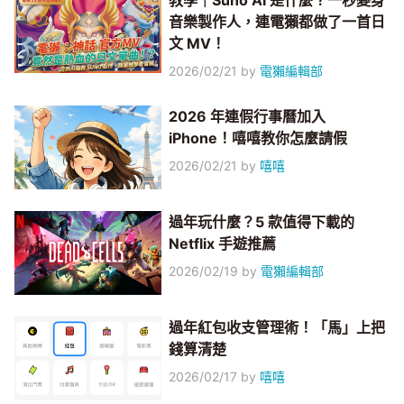
教學｜Suno AI 是什麼？一秒變身
音樂製作人，連電獺都做了一首日
文 MV！
2026/02/21
by
電獺編輯部
2026 年連假行事曆加入
iPhone！嘻嘻教你怎麼請假
2026/02/21
by
嘻嘻
過年玩什麼？5 款值得下載的
Netflix 手遊推薦
2026/02/19
by
電獺編輯部
過年紅包收支管理術！「馬」上把
錢算清楚
2026/02/17
by
嘻嘻