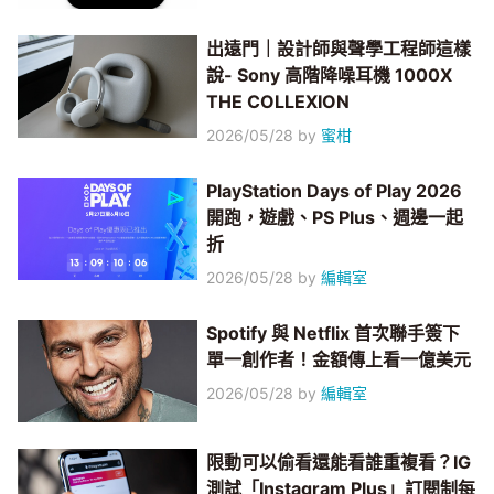
出遠門｜設計師與聲學工程師這樣
說- Sony 高階降噪耳機 1000X
THE COLLEXION
2026/05/28
by
蜜柑
PlayStation Days of Play 2026
開跑，遊戲、PS Plus、週邊一起
折
2026/05/28
by
編輯室
Spotify 與 Netflix 首次聯手簽下
單一創作者！金額傳上看一億美元
2026/05/28
by
編輯室
限動可以偷看還能看誰重複看？IG
測試「Instagram Plus」訂閱制每