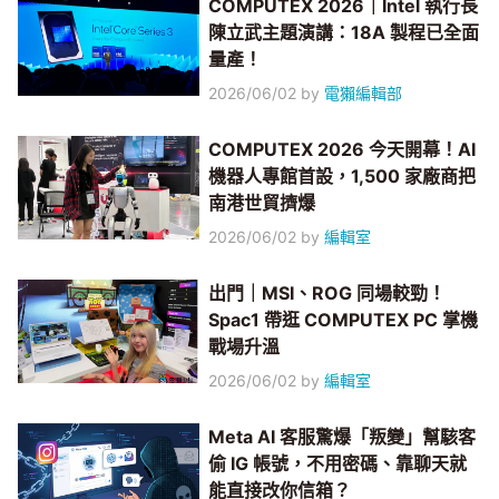
COMPUTEX 2026｜Intel 執行長
陳立武主題演講：18A 製程已全面
量產！
2026/06/02
by
電獺編輯部
COMPUTEX 2026 今天開幕！AI
機器人專館首設，1,500 家廠商把
南港世貿擠爆
2026/06/02
by
編輯室
出門｜MSI、ROG 同場較勁！
Spac1 帶逛 COMPUTEX PC 掌機
戰場升溫
2026/06/02
by
編輯室
Meta AI 客服驚爆「叛變」幫駭客
偷 IG 帳號，不用密碼、靠聊天就
能直接改你信箱？