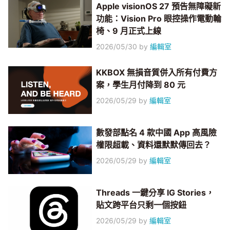
Apple visionOS 27 預告無障礙新
功能：Vision Pro 眼控操作電動輪
椅、9 月正式上線
2026/05/30
by
編輯室
KKBOX 無損音質併入所有付費方
案，學生月付降到 80 元
2026/05/29
by
編輯室
數發部點名 4 款中國 App 高風險
權限超載、資料還默默傳回去？
2026/05/29
by
編輯室
Threads 一鍵分享 IG Stories，
貼文跨平台只剩一個按鈕
2026/05/29
by
編輯室