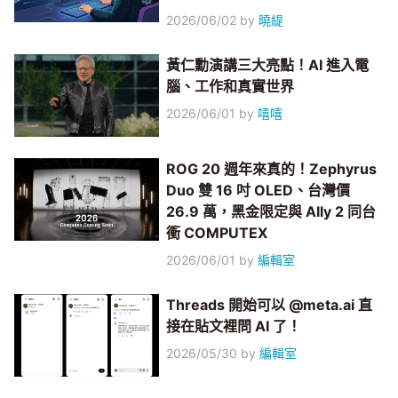
2026/06/02
by
曉緹
黃仁勳演講三大亮點！AI 進入電
腦、工作和真實世界
2026/06/01
by
嘻嘻
ROG 20 週年來真的！Zephyrus
Duo 雙 16 吋 OLED、台灣價
26.9 萬，黑金限定與 Ally 2 同台
衝 COMPUTEX
2026/06/01
by
編輯室
Threads 開始可以 @meta.ai 直
接在貼文裡問 AI 了！
2026/05/30
by
編輯室