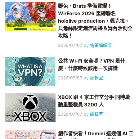
野兔、Brats 準備買爆！
WirForce 2026 重磅聯名
hololive production，佩克拉、
貝爾絲限定潮流周邊＆舞台活動全
攻略！
2026/07/07
by
電獺編輯部
公共 Wi-Fi 安全嗎？VPN 是什
麼、什麼時候該用一次搞懂
2026/07/07
by
編輯室
XBOX 跟 4 家工作室分手 同時啟
動重整裁員 3200 人
2026/07/07
by
編輯室
創作者快看！Gemini 這幾個 AI 工