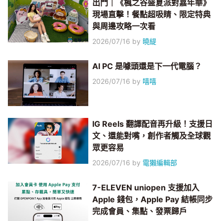
出門｜《楓之谷盛夏派對嘉年華》
現場直擊！餐點超吸睛、限定特典
與周邊攻略一次看
2026/07/16
by
曉緹
AI PC 是噱頭還是下一代電腦？
2026/07/16
by
嘻嘻
IG Reels 翻譯配音再升級！支援日
文、還能對嘴，創作者觸及全球觀
眾更容易
2026/07/16
by
電獺編輯部
7-ELEVEN uniopen 支援加入
Apple 錢包，Apple Pay 結帳同步
完成會員、集點、發票歸戶