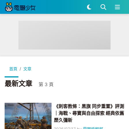
首頁
文章
最新文章
第 3 頁
《刺客教條：黑旗 同步重置》評測
｜海戰、尋寶與自由探索 經典依舊
歷久彌新
2026/07/17
by
電獺編輯部