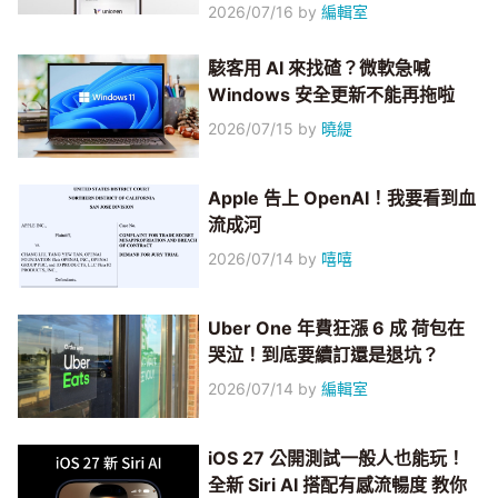
2026/07/16
by
編輯室
駭客用 AI 來找碴？微軟急喊
Windows 安全更新不能再拖啦
2026/07/15
by
曉緹
Apple 告上 OpenAI！我要看到血
流成河
2026/07/14
by
嘻嘻
Uber One 年費狂漲 6 成 荷包在
哭泣！到底要續訂還是退坑？
2026/07/14
by
編輯室
iOS 27 公開測試一般人也能玩！
全新 Siri AI 搭配有感流暢度 教你