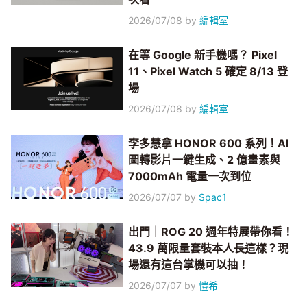
2026/07/08
by
編輯室
在等 Google 新手機嗎？ Pixel
11、Pixel Watch 5 確定 8/13 登
場
2026/07/08
by
編輯室
李多慧拿 HONOR 600 系列！AI
圖轉影片一鍵生成、2 億畫素與
7000mAh 電量一次到位
2026/07/07
by
Spac1
出門｜ROG 20 週年特展帶你看！
43.9 萬限量套裝本人長這樣？現
場還有這台掌機可以抽！
2026/07/07
by
愷希