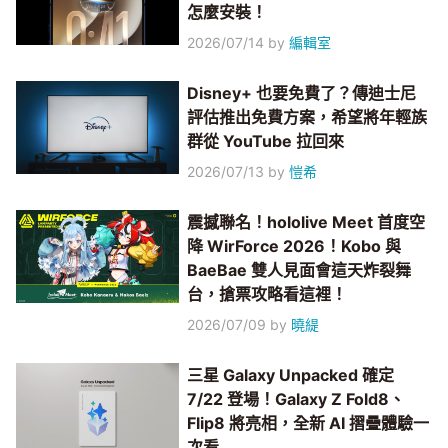
怎麼安裝！
2026/07/14
by
編輯室
Disney+ 也要免費了？傳迪士尼
評估推出免費方案，希望將年輕族
群從 YouTube 拉回來
2026/07/13
by
愷希
震撼聯名！hololive Meet 首度空
降 WirForce 2026！Kobo 與
BaeBae 雙人見面會這天炸裂舞
台，搶票攻略看這裡！
2026/07/09
by
曉緹
三星 Galaxy Unpacked 確定
7/22 登場！Galaxy Z Fold8、
Flip8 將亮相，全新 AI 摺疊體驗一
次看