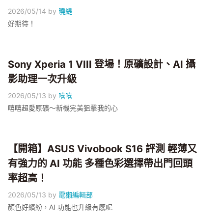
2026/05/14
by
曉緹
好期待！
Sony Xperia 1 VIII 登場！原礦設計、AI 攝
影助理一次升級
2026/05/13
by
嘻嘻
嘻嘻超愛原礦～新機完美狙擊我的心
【開箱】ASUS Vivobook S16 評測 輕薄又
有強力的 AI 功能 多種色彩選擇帶出門回頭
率超高！
2026/05/13
by
電獺編輯部
顏色好繽紛，AI 功能也升級有感呢