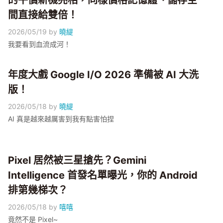
的平價新機亮相，同樣價格記憶體、儲存空
間直接給雙倍！
2026/05/19
by
曉緹
我要看到血流成河！
年度大戲 Google I/O 2026 準備被 AI 大洗
版！
2026/05/18
by
曉緹
AI 真是越來越厲害到我有點害怕捏
Pixel 居然被三星搶先？Gemini
Intelligence 首發名單曝光，你的 Android
排第幾梯次？
2026/05/18
by
嘻嘻
竟然不是 Pixel~