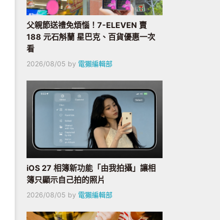
父親節送禮免煩惱！7-ELEVEN 賣
188 元石斛蘭 星巴克、百貨優惠一次
看
2026/08/05
by
電獺編輯部
iOS 27 相簿新功能「由我拍攝」讓相
簿只顯示自己拍的照片
2026/08/05
by
電獺編輯部