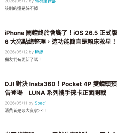
2026/05/12
by
電獺編輯部
該刷的還是躲不掉
iPhone 鬧鐘終於會響了！iOS 26.5 正式版
6 大亮點總整理，這功能簡直是賴床救星！
2026/05/12
by
曉緹
獺友們有更新了嗎！
DJI 對決 Insta360！Pocket 4P 雙鏡頭預
告登場 LUNA 系列攜手徠卡正面開戰
2026/05/11
by
Spac1
消費者是最大贏家><!!