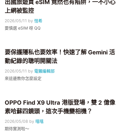
出國旅遊買 eSIM 竟然也有陷阱，一不小心
上網被監控
2026/05/11
by
愷希
要慎選 eSIM 呀 QQ
要保護隱私也要效率！快速了解 Gemini 活
動紀錄的聰明開關法
2026/05/11
by
電獺編輯部
來這邊教你怎麼設定
OPPO Find X9 Ultra 港版登場，雙 2 億像
素哈蘇四鏡頭，這次手機變相機？
2026/05/08
by
嘻嘻
期待實測啦～