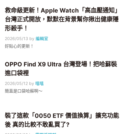
救命級更新！Apple Watch「高血壓通知」
台灣正式開放，默默在背景幫你揪出健康隱
形殺手！
2026/05/13
by
編輯室
好貼心的更新！
OPPO Find X9 Ultra 台灣登場！把哈蘇裝
進口袋裡
2026/05/12
by
嘻嘻
簡直是口袋哈蘇啊～
裝了這款「0050 ETF 價值換算」擴充功能
後 真的比較不敢亂買了?