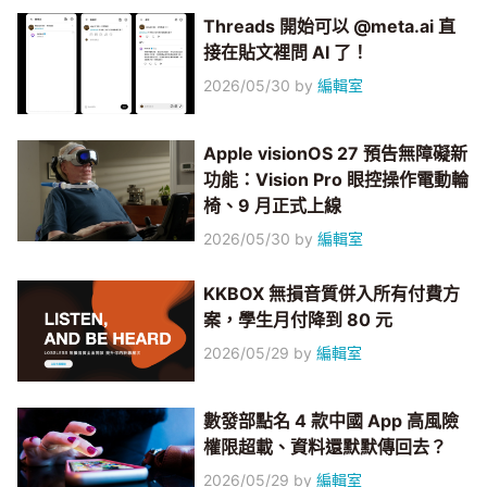
Threads 開始可以 @meta.ai 直
接在貼文裡問 AI 了！
2026/05/30
by
編輯室
Apple visionOS 27 預告無障礙新
功能：Vision Pro 眼控操作電動輪
椅、9 月正式上線
2026/05/30
by
編輯室
KKBOX 無損音質併入所有付費方
案，學生月付降到 80 元
2026/05/29
by
編輯室
數發部點名 4 款中國 App 高風險
權限超載、資料還默默傳回去？
2026/05/29
by
編輯室