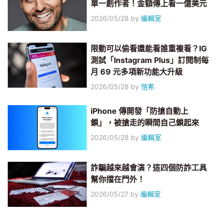
單一創作者！金額傳上看一億美元
2026/05/28
by
編輯室
限動可以偷看還能看誰重複看？IG
測試「Instagram Plus」訂閱制每
月 69 元多項新功能大升級
2026/05/28
by
愷希
iPhone 傳開發「防搶自動上
鎖」，被搶走的瞬間自己鎖起來
2026/05/28
by
編輯室
詐騙越來越會演？這四個防詐工具
幫你擋在門外！
2026/05/27
by
編輯室