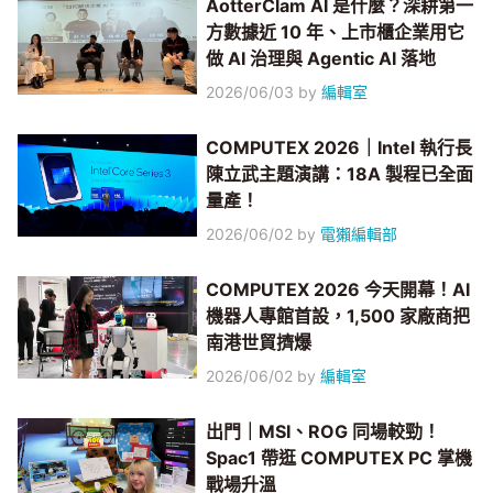
AotterClam AI 是什麼？深耕第一
方數據近 10 年、上市櫃企業用它
做 AI 治理與 Agentic AI 落地
2026/06/03
by
編輯室
COMPUTEX 2026｜Intel 執行長
陳立武主題演講：18A 製程已全面
量產！
2026/06/02
by
電獺編輯部
COMPUTEX 2026 今天開幕！AI
機器人專館首設，1,500 家廠商把
南港世貿擠爆
2026/06/02
by
編輯室
出門｜MSI、ROG 同場較勁！
Spac1 帶逛 COMPUTEX PC 掌機
戰場升溫