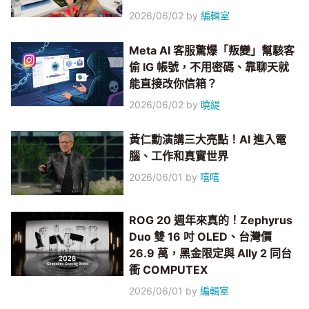
2026/06/02
by
編輯室
Meta AI 客服驚爆「叛變」幫駭客
偷 IG 帳號，不用密碼、靠聊天就
能直接改你信箱？
2026/06/02
by
曉緹
黃仁勳演講三大亮點！AI 進入電
腦、工作和真實世界
2026/06/01
by
嘻嘻
ROG 20 週年來真的！Zephyrus
Duo 雙 16 吋 OLED、台灣價
26.9 萬，黑金限定與 Ally 2 同台
衝 COMPUTEX
2026/06/01
by
編輯室