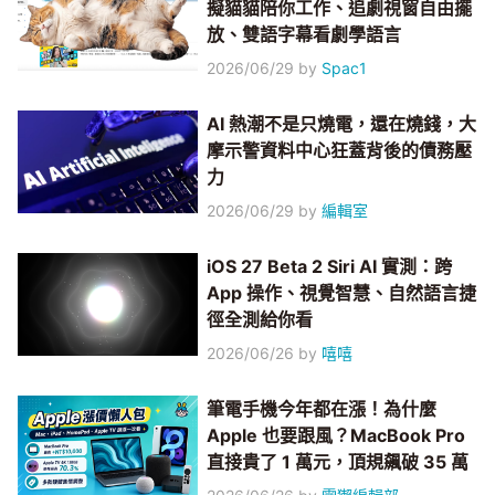
擬貓貓陪你工作、追劇視窗自由擺
放、雙語字幕看劇學語言
2026/06/29
by
Spac1
AI 熱潮不是只燒電，還在燒錢，大
摩示警資料中心狂蓋背後的債務壓
力
2026/06/29
by
編輯室
iOS 27 Beta 2 Siri AI 實測：跨
App 操作、視覺智慧、自然語言捷
徑全測給你看
2026/06/26
by
嘻嘻
筆電手機今年都在漲！為什麼
Apple 也要跟風？MacBook Pro
直接貴了 1 萬元，頂規飆破 35 萬