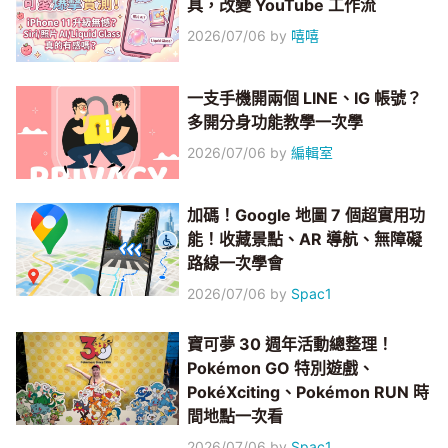
具，改變 YouTube 工作流
2026/07/06
by
嘻嘻
一支手機開兩個 LINE、IG 帳號？
多開分身功能教學一次學
2026/07/06
by
編輯室
加碼！Google 地圖 7 個超實用功
能！收藏景點、AR 導航、無障礙
路線一次學會
2026/07/06
by
Spac1
寶可夢 30 週年活動總整理！
Pokémon GO 特別遊戲、
PokéXciting、Pokémon RUN 時
間地點一次看
2026/07/06
by
Spac1