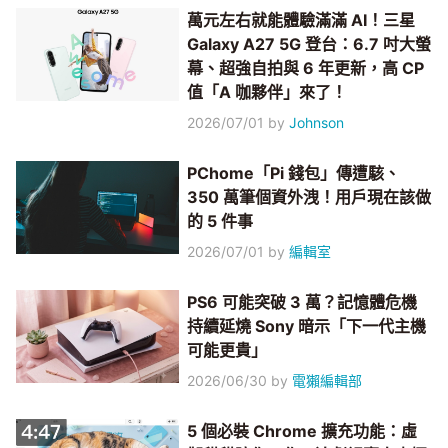
萬元左右就能體驗滿滿 AI！三星
Galaxy A27 5G 登台：6.7 吋大螢
幕、超強自拍與 6 年更新，高 CP
值「A 咖夥伴」來了！
2026/07/01
by
Johnson
PChome「Pi 錢包」傳遭駭、
350 萬筆個資外洩！用戶現在該做
的 5 件事
2026/07/01
by
編輯室
PS6 可能突破 3 萬？記憶體危機
持續延燒 Sony 暗示「下一代主機
可能更貴」
2026/06/30
by
電獺編輯部
5 個必裝 Chrome 擴充功能：虛