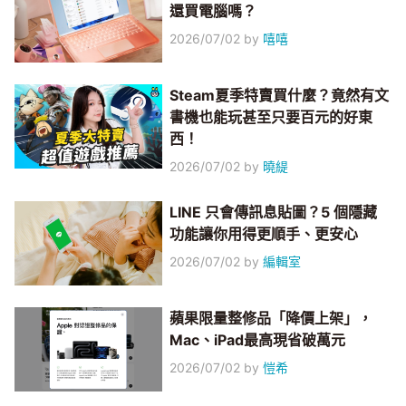
還買電腦嗎？
2026/07/02
by
嘻嘻
Steam夏季特賣買什麼？竟然有文
書機也能玩甚至只要百元的好東
西！
2026/07/02
by
曉緹
LINE 只會傳訊息貼圖？5 個隱藏
功能讓你用得更順手、更安心
2026/07/02
by
編輯室
蘋果限量整修品「降價上架」，
Mac、iPad最高現省破萬元
2026/07/02
by
愷希