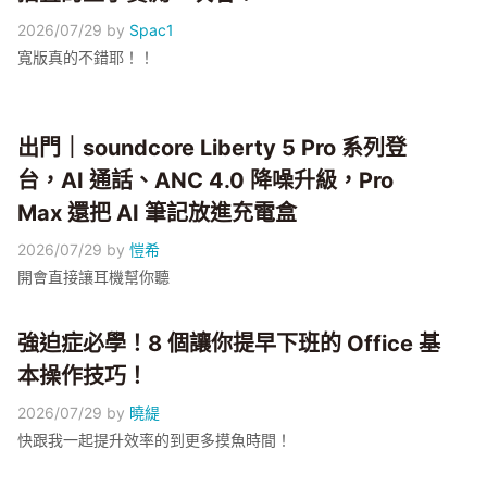
2026/07/29
by
Spac1
寬版真的不錯耶！！
出門｜soundcore Liberty 5 Pro 系列登
台，AI 通話、ANC 4.0 降噪升級，Pro
Max 還把 AI 筆記放進充電盒
2026/07/29
by
愷希
開會直接讓耳機幫你聽
強迫症必學！8 個讓你提早下班的 Office 基
本操作技巧！
2026/07/29
by
曉緹
快跟我一起提升效率的到更多摸魚時間！