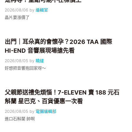
是再等？重點可能不在標價上
2026/08/06
by
編輯室
晶片要漲價了
出門｜耳朵真的會懷孕？2026 TAA 國際
HI-END 音響展現場搶先看
2026/08/05
by
曉緹
好想把音響抱回家呀～
父親節送禮免煩惱！7-ELEVEN 賣 188 元石
斛蘭 星巴克、百貨優惠一次看
2026/08/05
by
電獺編輯部
進口石斛蘭 帥啊