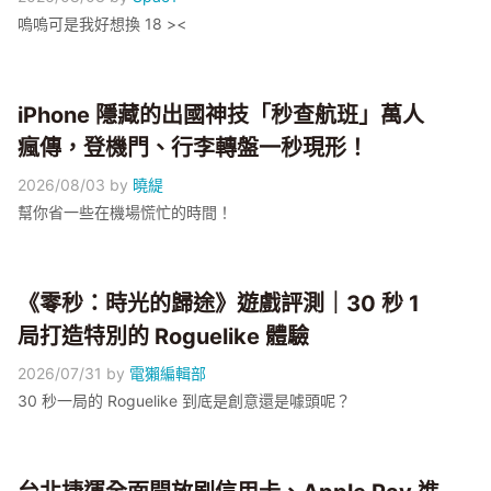
嗚嗚可是我好想換 18 ><
iPhone 隱藏的出國神技「秒查航班」萬人
瘋傳，登機門、行李轉盤一秒現形！
2026/08/03
by
曉緹
幫你省一些在機場慌忙的時間！
《零秒：時光的歸途》遊戲評測｜30 秒 1
局打造特別的 Roguelike 體驗
2026/07/31
by
電獺編輯部
30 秒一局的 Roguelike 到底是創意還是噱頭呢？