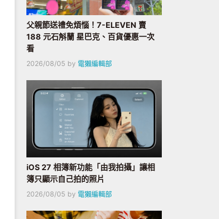
父親節送禮免煩惱！7-ELEVEN 賣
188 元石斛蘭 星巴克、百貨優惠一次
看
2026/08/05
by
電獺編輯部
iOS 27 相簿新功能「由我拍攝」讓相
簿只顯示自己拍的照片
2026/08/05
by
電獺編輯部