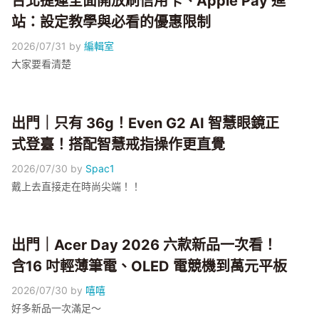
台北捷運全面開放刷信用卡、Apple Pay 進
站：設定教學與必看的優惠限制
2026/07/31
by
編輯室
大家要看清楚
出門｜只有 36g！Even G2 AI 智慧眼鏡正
式登臺！搭配智慧戒指操作更直覺
2026/07/30
by
Spac1
戴上去直接走在時尚尖端！！
出門｜Acer Day 2026 六款新品一次看！
含16 吋輕薄筆電、OLED 電競機到萬元平板
2026/07/30
by
嘻嘻
好多新品一次滿足～