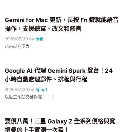
Gemini for Mac 更新，長按 Fn 鍵就能語音
操作，支援聽寫、改文和修圖
2026/07/30
by
愷希
越來越方便ㄌ
Google AI 代理 Gemini Spark 登台！24
小時自動處理郵件、排程與行程
2026/07/30
by
Spac1
以後工作就交給你囉！！！
要價八萬！三星 Galaxy Z 全系列價格與寬
摺疊的上手實測一次看！