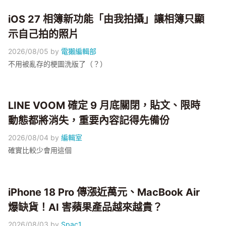
iOS 27 相簿新功能「由我拍攝」讓相簿只顯
示自己拍的照片
2026/08/05
by
電獺編輯部
不用被亂存的梗圖洗版了（？）
LINE VOOM 確定 9 月底關閉，貼文、限時
動態都將消失，重要內容記得先備份
2026/08/04
by
編輯室
確實比較少會用這個
iPhone 18 Pro 傳漲近萬元、MacBook Air
爆缺貨！AI 害蘋果產品越來越貴？
2026/08/03
by
Spac1