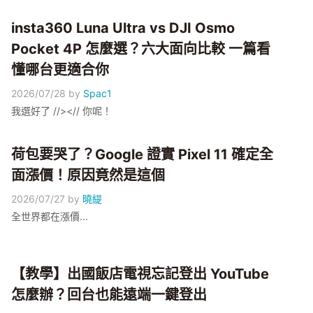
insta360 Luna Ultra vs DJI Osmo
Pocket 4P 怎麼選？六大面向比較 一篇看
懂哪台更適合你
2026/07/28
by
Spac1
我選好了 //><// 你呢！
荷包要哭了？Google 證實 Pixel 11 確定全
面漲價！原因竟然是這個
2026/07/27
by
曉緹
全世界都在漲價...
【教學】出國飯店電視忘記登出 YouTube
怎麼辦？回台也能遠端一鍵登出