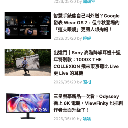
2026/05/20
by
編輯室
智慧手錶能自己叫外送？Google
發表 Wear OS 7，但今秋登場的
「這支眼鏡」更讓人想掏錢！
2026/05/20
by
曉緹
出遠門｜Sony 高階降噪耳機十週
年特別款：1000X THE
COLLEXION 飛來東京聽比 Live
更 Live 的耳機
2026/05/20
by
蜜柑
三星螢幕新品一次看，Odyssey
衝上 6K 電競，ViewFinity 也把創
作者桌面升級了！
2026/05/19
by
嘻嘻