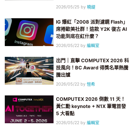
2026/05/25
by
曉緹
IG 爆紅「2008 派對濾鏡 Flash」
席捲歐美社群！這款 Y2K 復古 AI
功能到底在紅什麼？
2026/05/22
by
編輯室
出門｜直擊 COMPUTEX 2026 科
技風向！BC Award 得獎名單熱騰
騰出爐
2026/05/22
by
愷希
COMPUTEX 2026 倒數 11 天！
黃仁勳 keynote + N1X 筆電首發
5 大看點
2026/05/22
by
編輯室