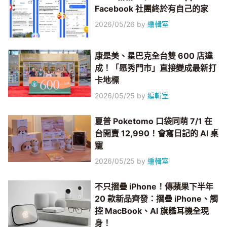
Facebook 社團終於有自己的家
2026/05/26
by
編輯室
康是美、星巴克全台雙 600 店達
成！「愿秀門市」直接變成最新打
卡地標
2026/05/25
by
編輯室
夏普 Poketomo 口袋同萌 7/1 在
台開賣 12,990！會寫日記的 AI 桌
寵
2026/05/25
by
編輯室
不只摺疊 iPhone！傳蘋果下半年
20 款新品齊發：摺疊 iPhone、觸
控 MacBook、AI 旗艦耳機全現
身！