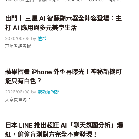
TV 三平台免費同步直播。本屆四大期待集中在 Siri 與 Google
Gemini 的合作改造、iOS 27 / iPadOS 27 / macOS 27 三系統
出門｜ 三星 AI 智慧顯示器全陣容登場：主
命名延續、傳聞中的 Liquid Glass 全新 UI 視覺設計，以及
Apple Intelligence 一年來補完功能的舞台。小編幫大家把目前
打 AI 應用與多元美學生活
外媒爆料整理在這篇，凌晨可以邊看邊對照。
2026/06/08
by
愷希
現場看超震撼
蘋果摺疊 iPhone 外型再曝光！神秘新機可
能只有白色？
2026/06/08
by
電獺編輯部
大家買單嗎？
日本 LINE 推出超狂 AI「聊天氛圍分析」爆
紅，偷偷盲測對方完全不會發現！