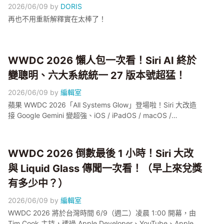
2026/06/09
by
DORIS
再也不用重新解釋實在太棒了！
WWDC 2026 懶人包一次看！Siri AI 終於
變聰明、六大系統統一 27 版本號超猛！
2026/06/09
by
編輯室
蘋果 WWDC 2026「All Systems Glow」登場啦！Siri 大改造
接 Google Gemini 變超強、iOS / iPadOS / macOS /
watchOS / visionOS / tvOS 全部統一 27 版本號、Apple
Intelligence 功能轟炸再升級、還預告全新平台 homeOS 跟
HomePad 硬體！電獺少女幫你一次整理完，公測 7 月、正式
WWDC 2026 倒數最後 1 小時！Siri 大改
秋天上線、台灣讀者要注意中文要再等等～
與 Liquid Glass 傳聞一次看！（早上來兌獎
有多少中？）
2026/06/09
by
編輯室
WWDC 2026 將於台灣時間 6/9（週二）凌晨 1:00 開幕，由
Tim Cook 主持，透過 Apple Developer、YouTube、Apple