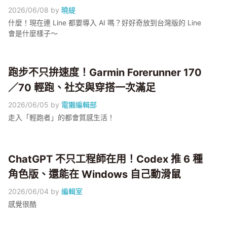
2026/06/08
by
曉緹
什麼！現在連 Line 都要導入 AI 嗎？好好奇放到台灣版的 Line
會是什麼樣子～
跑步不只拚速度！Garmin Forerunner 170
／70 輕跑、社交與穿搭一次滿足
2026/06/05
by
電獺編輯部
走入「輕跑者」的都會質感生活！
ChatGPT 不只工程師在用！Codex 推 6 種
角色版、還能在 Windows 自己動滑鼠
2026/06/04
by
編輯室
感覺很酷