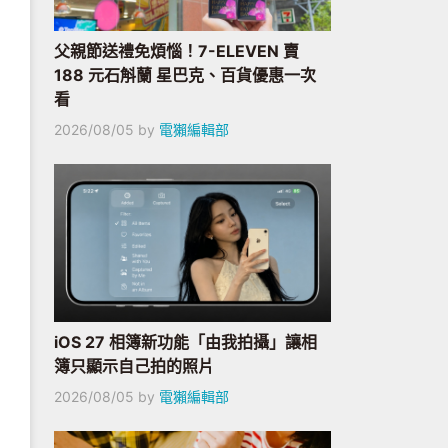
父親節送禮免煩惱！7-ELEVEN 賣
188 元石斛蘭 星巴克、百貨優惠一次
看
2026/08/05
by
電獺編輯部
iOS 27 相簿新功能「由我拍攝」讓相
簿只顯示自己拍的照片
2026/08/05
by
電獺編輯部