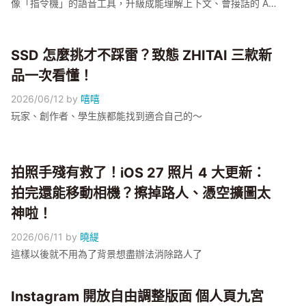
像「指令機」的語音工具，升級成能理解上下文、會接話的 AI
助理；外媒報導新版底層採用了 Google Gemini，但 Apple 尚
未正式確認架構。小編整理 3 個升級後最有感的使用情境：接
龍式連續對話、幫你讀訊息並口述回覆、看著照片或螢幕找資
SSD 怎麼挑才不踩雷？致態 ZHITAI 三款新
訊。目前新 Siri 還在 Developer Beta 階段，正式版預計秋季推
品一次看懂！
出，功能仍以 Apple 官方公告為準
2026/06/12
by
嘻嘻
玩家、創作者、學生族都能找到適合自己的～
拍照手殘有救了！iOS 27 照片 4 大更新：
拍完還能移動相機？擦掉路人、憑空擴圖太
神啦！
2026/06/11
by
曉緹
這樣以後就不用為了背景想盡辦法消除路人了
Instagram 開放自由調整版面 個人頁九宮