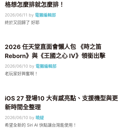
格想怎麼排就怎麼排！
2026/06/11
by
電獺編輯部
終於又回歸了 好耶
2026 任天堂直面會懶人包 《時之笛
Reborn》與《王國之心 IV》領銜出擊
2026/06/10
by
電獺編輯部
老玩家好興奮啊！
iOS 27 登場10 大有感亮點、支援機型與更
新時間全整理
2026/06/10
by
曉緹
希望全新的 Siri AI 快點讓台灣能使用！