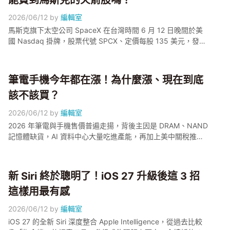
能買到馬斯克的火箭股嗎？
2026/06/12
by
編輯室
馬斯克旗下太空公司 SpaceX 在台灣時間 6 月 12 日晚間於美
國 Nasdaq 掛牌，股票代號 SPCX、定價每股 135 美元，發行
約 5.55 億股，籌資規模約 750 億美元、整體估值衝上 1.77 兆
美元，正式改寫史上最大 IPO 紀錄。小編幫大家整理這次掛牌
到底是什麼、台灣投資人有哪些管道可以買，以及新股上市初
筆電手機今年都在漲！為什麼漲、現在到底
期要注意哪些波動風險。
該不該買？
2026/06/12
by
編輯室
2026 年筆電與手機售價普遍走揚，背後主因是 DRAM、NAND
記憶體缺貨，AI 資料中心大量吃進產能，再加上美中關稅推升
成本。根據 Gartner 預估，相較 2025 年，PC 平均售價約上漲
17%、手機平均售價約上漲 13%。多家品牌已陸續調整售價，
下半年缺貨情況可能更嚴峻，最近有換機需求的獺友，真的要
新 Siri 終於聰明了！iOS 27 升級後這 3 招
先算一下預算了。
這樣用最有感
2026/06/12
by
編輯室
iOS 27 的全新 Siri 深度整合 Apple Intelligence，從過去比較