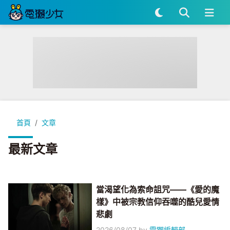
首頁
文章
最新文章
當渴望化為索命詛咒——《愛的魔
樣》中被宗教信仰吞噬的酷兒愛情
悲劇
2026/08/07
by
電獺編輯部