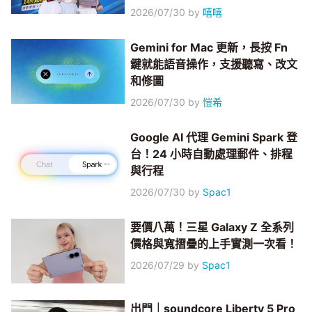
2026/07/30
by
嘻嘻
Gemini for Mac 更新，長按 Fn
鍵就能語音操作，支援聽寫、改文
和修圖
2026/07/30
by
愷希
Google AI 代理 Gemini Spark 登
台！24 小時自動處理郵件、排程
與行程
2026/07/30
by
Spac1
要價八萬！三星 Galaxy Z 全系列
價格與寬摺疊的上手實測一次看！
2026/07/29
by
Spac1
出門｜soundcore Liberty 5 Pro