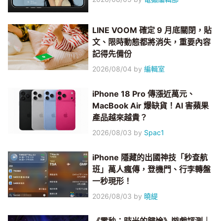
LINE VOOM 確定 9 月底關閉，貼
文、限時動態都將消失，重要內容
記得先備份
2026/08/04
by
編輯室
iPhone 18 Pro 傳漲近萬元、
MacBook Air 爆缺貨！AI 害蘋果
產品越來越貴？
2026/08/03
by
Spac1
iPhone 隱藏的出國神技「秒查航
班」萬人瘋傳，登機門、行李轉盤
一秒現形！
2026/08/03
by
曉緹