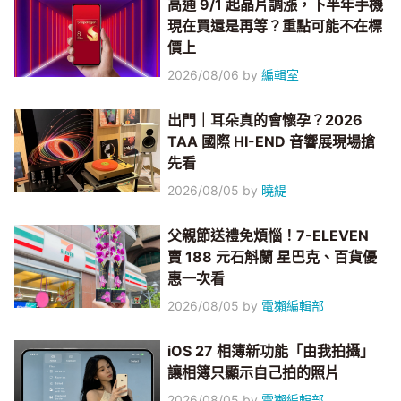
高通 9/1 起晶片調漲，下半年手機
現在買還是再等？重點可能不在標
價上
2026/08/06
by
編輯室
出門｜耳朵真的會懷孕？2026
TAA 國際 HI-END 音響展現場搶
先看
2026/08/05
by
曉緹
父親節送禮免煩惱！7-ELEVEN
賣 188 元石斛蘭 星巴克、百貨優
惠一次看
2026/08/05
by
電獺編輯部
iOS 27 相簿新功能「由我拍攝」
讓相簿只顯示自己拍的照片
2026/08/05
by
電獺編輯部