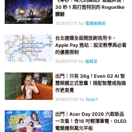
《零秒：時光的歸途》遊戲評測｜
30 秒 1 局打造特別的 Roguelike
體驗
2026/07/31
by
電獺編輯部
台北捷運全面開放刷信用卡、
Apple Pay 進站：設定教學與必看
的優惠限制
2026/07/31
by
編輯室
出門｜只有 36g！Even G2 AI 智
慧眼鏡正式登臺！搭配智慧戒指操
作更直覺
2026/07/30
by
Spac1
出門｜Acer Day 2026 六款新品
一次看！含16 吋輕薄筆電、OLED
電競機到萬元平板