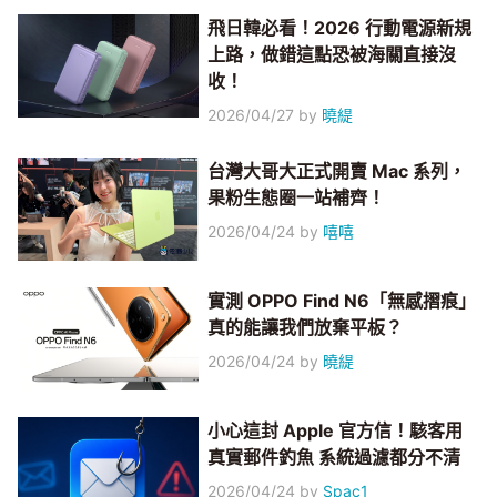
飛日韓必看！2026 行動電源新規
上路，做錯這點恐被海關直接沒
收！
2026/04/27
by
曉緹
台灣大哥大正式開賣 Mac 系列，
果粉生態圈一站補齊！
2026/04/24
by
嘻嘻
實測 OPPO Find N6「無感摺痕」
真的能讓我們放棄平板？
2026/04/24
by
曉緹
小心這封 Apple 官方信！駭客用
真實郵件釣魚 系統過濾都分不清
2026/04/24
by
Spac1