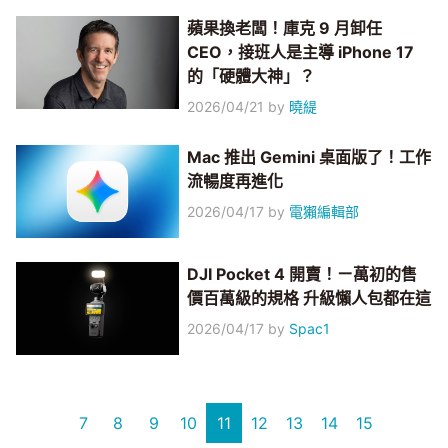
蘋果換老闆！庫克 9 月卸任
CEO，接班人是主導 iPhone 17
的「硬體大神」？
2026/04/21
by
曉緹
Mac 推出 Gemini 桌面版了！工作
流暢度再進化
2026/04/17
by
電獺編輯部
DJI Pocket 4 開賣！ㄧ萬初的售
價百萬級的規格 升級懶人包都在這
2026/04/17
by
Spac1
7
8
9
10
11
12
13
14
15