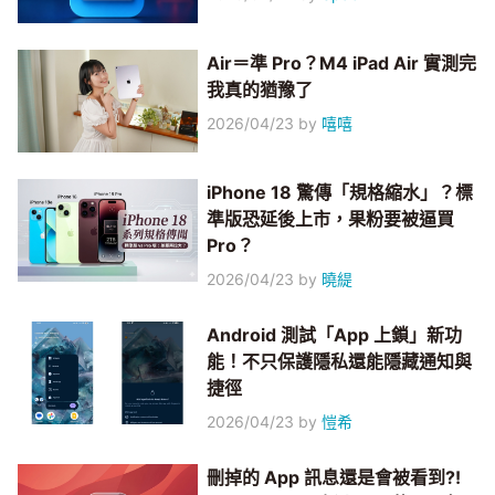
Air＝準 Pro？M4 iPad Air 實測完
我真的猶豫了
2026/04/23
by
嘻嘻
iPhone 18 驚傳「規格縮水」？標
準版恐延後上市，果粉要被逼買
Pro？
2026/04/23
by
曉緹
Android 測試「App 上鎖」新功
能！不只保護隱私還能隱藏通知與
捷徑
2026/04/23
by
愷希
刪掉的 App 訊息還是會被看到?!