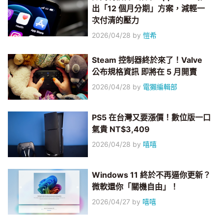
出「12 個月分期」方案，減輕一
次付清的壓力
2026/04/28
by
愷希
Steam 控制器終於來了！Valve
公布規格資訊 即將在 5 月開賣
2026/04/28
by
電獺編輯部
PS5 在台灣又要漲價！數位版一口
氣貴 NT$3,409
2026/04/28
by
嘻嘻
Windows 11 終於不再逼你更新？
微軟還你「關機自由」！
2026/04/27
by
嘻嘻