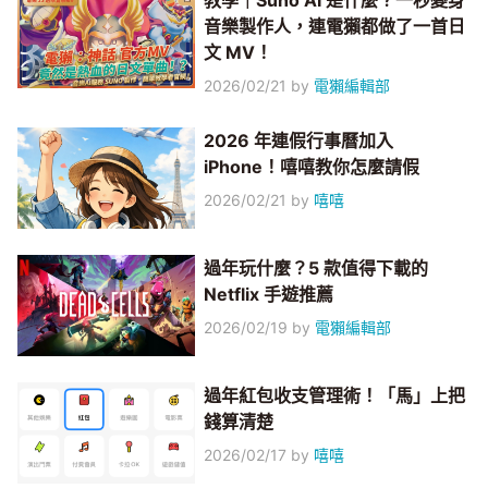
教學｜Suno AI 是什麼？一秒變身
音樂製作人，連電獺都做了一首日
文 MV！
2026/02/21
by
電獺編輯部
2026 年連假行事曆加入
iPhone！嘻嘻教你怎麼請假
2026/02/21
by
嘻嘻
過年玩什麼？5 款值得下載的
Netflix 手遊推薦
2026/02/19
by
電獺編輯部
過年紅包收支管理術！「馬」上把
錢算清楚
2026/02/17
by
嘻嘻