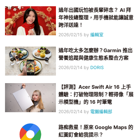
過年出國玩怕被長輩碎念？ AI 拜
年神技總整理，用手機就能讓誠意
跨洋送達！
2026/02/15
by
編輯室
過年吃太多怎麼辦？Garmin 推出
營養追蹤與健康生態系整合方案
2026/02/14
by
DORIS
【評測】Acer Swift Air 16 上手
體驗：打破物理限制？輕得像「展
示模型機」的 16 吋筆電
2026/02/14
by
電獺編輯部
路痴救星！原來 Google Maps 的
紅圖釘會給我提示？