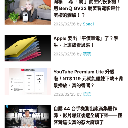
開箱 ｜為「 躺 」而生的投影機！
用 BenＱ GV32 躺著看電影是什
麼樣的體驗！？
2026/02/26
by
Spac1
Apple 要出「平價筆電」了？學
生、上班族看過來！
2026/02/26
by
嘻嘻
YouTube Premium Lite 升級
啦！NT$ 119 元就能離線下載＋背
景播放，真的香嗎？
2026/02/25
by
嘻嘻
自購 44 台手機測出廠商集體作
弊，影片爆紅後遭全網下架——極
客灣這次真的惹大麻煩了