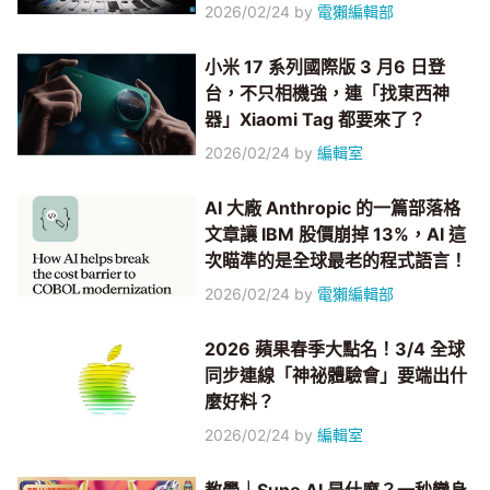
2026/02/24
by
電獺編輯部
小米 17 系列國際版 3 月6 日登
台，不只相機強，連「找東西神
器」Xiaomi Tag 都要來了？
2026/02/24
by
編輯室
AI 大廠 Anthropic 的一篇部落格
文章讓 IBM 股價崩掉 13%，AI 這
次瞄準的是全球最老的程式語言！
2026/02/24
by
電獺編輯部
2026 蘋果春季大點名！3/4 全球
同步連線「神祕體驗會」要端出什
麼好料？
2026/02/24
by
編輯室