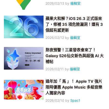
2026/02/13
by
編輯室
蘋果大和解？iOS 26.3 正式版來
了，修補 35 項危險漏洞！還有 3
個超有感更新
2026/02/12
by
編輯室
熬夜預警！三星發表會來了！
Galaxy S26仙女新色與超強 AI 大
補帖
2026/02/11
by
編輯室
過年加「 馬 」！ Apple TV 強片
限時優惠 Apple Music 多組音樂
人獨家內容
2026/02/10
by
Spac1