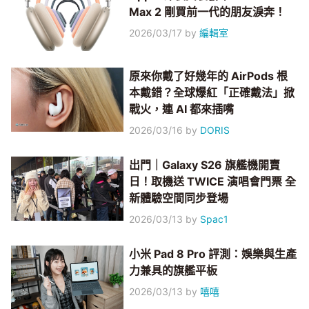
Max 2 剛買前一代的朋友淚奔！
2026/03/17
by
編輯室
原來你戴了好幾年的 AirPods 根
本戴錯？全球爆紅「正確戴法」掀
戰火，連 AI 都來插嘴
2026/03/16
by
DORIS
出門｜Galaxy S26 旗艦機開賣
日！取機送 TWICE 演唱會門票 全
新體驗空間同步登場
2026/03/13
by
Spac1
小米 Pad 8 Pro 評測：娛樂與生產
力兼具的旗艦平板
2026/03/13
by
嘻嘻