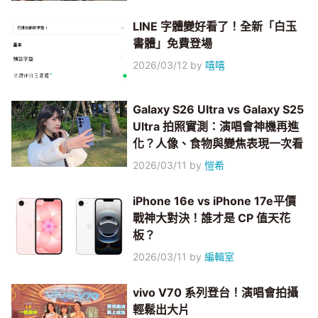
LINE 字體變好看了！全新「白玉
書體」免費登場
2026/03/12
by
嘻嘻
Galaxy S26 Ultra vs Galaxy S25
Ultra 拍照實測：演唱會神機再進
化？人像、食物與變焦表現一次看
2026/03/11
by
愷希
iPhone 16e vs iPhone 17e平價
戰神大對決！誰才是 CP 值天花
板？
2026/03/11
by
編輯室
vivo V70 系列登台！演唱會拍攝
輕鬆出大片