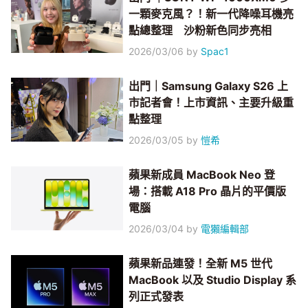
一顆麥克風？！新一代降噪耳機亮
點總整理 沙粉新色同步亮相
2026/03/06
by
Spac1
出門｜Samsung Galaxy S26 上
市記者會！上市資訊、主要升級重
點整理
2026/03/05
by
愷希
蘋果新成員 MacBook Neo 登
場：搭載 A18 Pro 晶片的平價版
電腦
2026/03/04
by
電獺編輯部
蘋果新品連發！全新 M5 世代
MacBook 以及 Studio Display 系
列正式發表