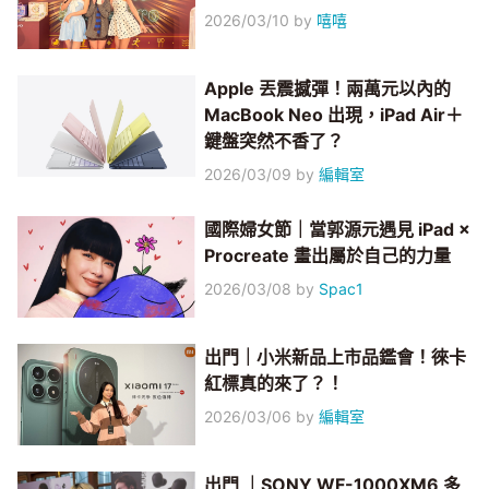
2026/03/10
by
嘻嘻
Apple 丟震撼彈！兩萬元以內的
MacBook Neo 出現，iPad Air＋
鍵盤突然不香了？
2026/03/09
by
編輯室
國際婦女節｜當郭源元遇見 iPad ×
Procreate 畫出屬於自己的力量
2026/03/08
by
Spac1
出門｜小米新品上市品鑑會！徠卡
紅標真的來了？！
2026/03/06
by
編輯室
出門 ｜SONY WF-1000XM6 多