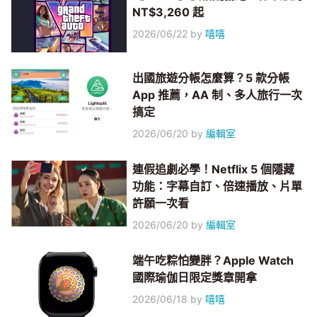
NT$3,260 起
2026/06/22
by
嘻嘻
出國旅遊分帳怎麼算？5 款分帳
App 推薦，AA 制、多人旅行一次
搞定
2026/06/20
by
編輯室
連假追劇必學！Netflix 5 個隱藏
功能：字幕自訂、倍速播放、片單
許願一次看
2026/06/20
by
編輯室
端午吃粽怕變胖？Apple Watch
國際瑜伽日限定獎章開拿
2026/06/18
by
嘻嘻