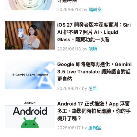
等這時候
2026/06/18
by
編輯室
iOS 27 開發者版本深度實測：Siri
AI 排不到？照片 AI、Liquid
Glass、隱藏功能一次看
2026/06/18
by
嘻嘻
Google 即時翻譯再進化，Gemini
3.5 Live Translate 讓跨語言對話
更自然
2026/06/17
by
愷希
Android 17 正式推送！App 浮窗
多工、錄影同時拍反應臉，你的手
機升了嗎？
2026/06/17
by
編輯室