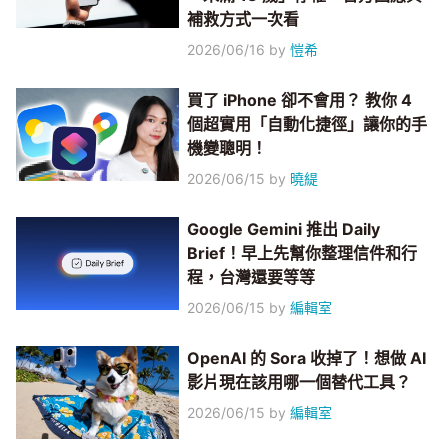
補救方式一次看
2026/06/16
by
愷希
買了 iPhone 卻不會用？ 教你 4
個超實用「自動化捷徑」讓你的手
機變聰明！
2026/06/15
by
曉緹
Google Gemini 推出 Daily
Brief！早上先幫你整理信件和行
程，台灣還要等等
2026/06/15
by
編輯室
OpenAI 的 Sora 收掉了！想做 AI
影片現在該用哪一個替代工具？
2026/06/15
by
編輯室