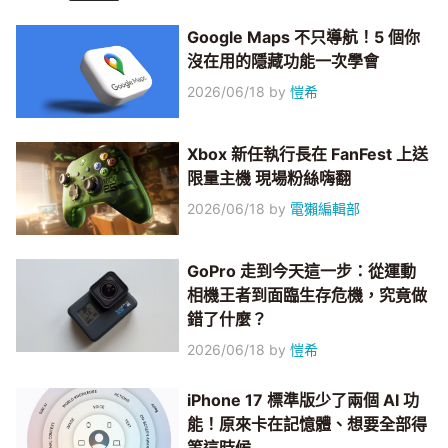
Google Maps 不只導航！5 個你
沒在用的隱藏功能一次學會
2026/06/18
by
愷希
Xbox 新任執行長在 FanFest 上送
限量主機 現場粉絲嗨翻
2026/06/18
by
電獺編輯部
GoPro 走到今天這一步：從運動
相機王者到面臨生存危機，究竟做
錯了什麼？
2026/06/18
by
愷希
iPhone 17 標準版少了兩個 AI 功
能！原來卡在記憶體、想要全部得