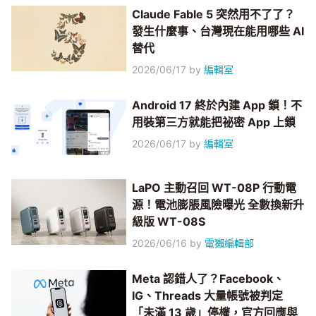
Claude Fable 5 突然用不了了？
發生什麼事、台灣現在能用哪些 AI
替代
2026/06/17
by
編輯室
Android 17 終於內建 App 鎖！不
用裝第三方就能把祕密 App 上鎖
2026/06/17
by
編輯室
LaPO 主動召回 WT-08P 行動電
源！電池膨脹風險曝光 全數換新升
級版 WT-08S
2026/06/16
by
電獺編輯部
Meta 認錯人了？Facebook、
IG、Threads 大量帳號被判定
「未滿 13 歲」停權，官方回應與