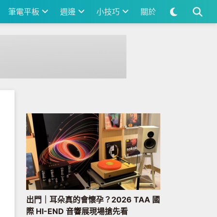
筆電平板
週邊
小技巧
關於
出門｜耳朵真的會懷孕？2026 TAA 國
際 HI-END 音響展現場搶先看