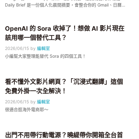
Daily Brief 是一份個人化晨間摘要，會整合你的 Gmail、日曆
與待辦事項，只能說好期待台灣趕快開放呀！
OpenAI 的 Sora 收掉了！想做 AI 影片現在
該用哪一個替代工具？
2026/06/15
by
編輯室
小編幫大家整理能替代 Sora 的四個工具！
看不懂外文影片網頁？「沉浸式翻譯」這個
免費外掛一次全解決！
2026/06/15
by
編輯室
很適合逛海外電商耶～
出門不用帶行動電源？曉緹帶你開箱全台首