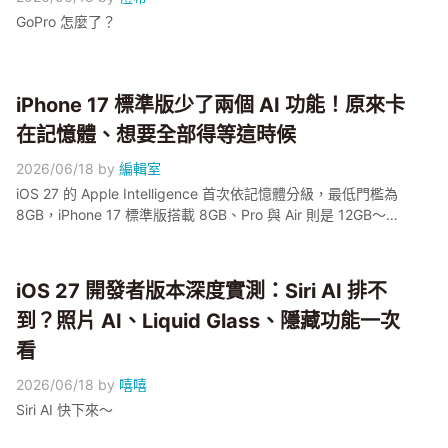
GoPro 怎麼了？
iPhone 17 標準版少了兩個 AI 功能！原來卡
在記憶體、想要全部得等這時候
2026/06/18
by
編輯室
iOS 27 的 Apple Intelligence 首次依記憶體分級，最低門檻為
8GB，iPhone 17 標準版搭載 8GB、Pro 與 Air 則是 12GB～標
準版實際上只少了兩項 12GB 限定功能：Expressive Voices 語
音表達增強，以及系統全局的進階語音輸入～對話式 Siri、螢幕
感知等核心功能標準版都保留！想一次擁有全部 AI 功能，得等
iOS 27 開發者版本深度實測：Siri AI 排不
全系搭載 12GB 的 iPhone 18，預計 2027 年春季登場。小編幫
到？照片 AI、Liquid Glass、隱藏功能一次
大家拆解這次的規格門檻設計～
看
2026/06/18
by
嘻嘻
Siri AI 快下來～