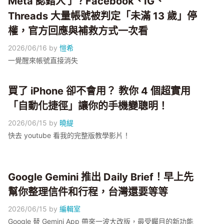
Meta 認錯人了？Facebook、IG、
Threads 大量帳號被判定「未滿 13 歲」停
權，官方回應與補救方式一次看
2026/06/16
by
愷希
一覺醒來帳號直接消失
買了 iPhone 卻不會用？ 教你 4 個超實用
「自動化捷徑」讓你的手機變聰明！
2026/06/15
by
曉緹
快去 youtube 看我的完整版教學影片！
Google Gemini 推出 Daily Brief！早上先
幫你整理信件和行程，台灣還要等等
2026/06/15
by
編輯室
Google 替 Gemini App 帶來一波大改版，最受矚目的新功能