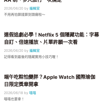
AA 制、多人旅行一次搞定
2026/06/20
by
編輯室
不用再怕算錢算到頭痛啦～
連假追劇必學！Netflix 5 個隱藏功能：字幕
自訂、倍速播放、片單許願一次看
2026/06/20
by
編輯室
記得看到最後的隱藏實用小技巧喔！
端午吃粽怕變胖？Apple Watch 國際瑜伽
日限定獎章開拿
2026/06/18
by
嘻嘻
嘻嘻也要拿！