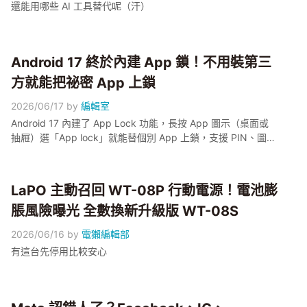
還能用哪些 AI 工具替代呢（汗）
Android 17 終於內建 App 鎖！不用裝第三
方就能把祕密 App 上鎖
2026/06/17
by
編輯室
Android 17 內建了 App Lock 功能，長按 App 圖示（桌面或
抽屜）選「App lock」就能替個別 App 上鎖，支援 PIN、圖
案、密碼、指紋與臉部辨識，鎖定後通知、捷徑、Widget 都會
隱藏，系統還會提示哪些 App 在存取你鎖定的 App。本篇以
Pixel 6 以上機型為示範主體，帶大家逐步開啟，並說清楚它跟
LaPO 主動召回 WT-08P 行動電源！電池膨
Identity Check 的差別。
脹風險曝光 全數換新升級版 WT-08S
2026/06/16
by
電獺編輯部
有這台先停用比較安心