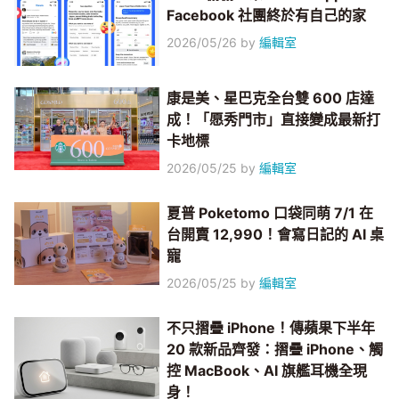
Facebook 社團終於有自己的家
2026/05/26
by
編輯室
康是美、星巴克全台雙 600 店達
成！「愿秀門市」直接變成最新打
卡地標
2026/05/25
by
編輯室
夏普 Poketomo 口袋同萌 7/1 在
台開賣 12,990！會寫日記的 AI 桌
寵
2026/05/25
by
編輯室
不只摺疊 iPhone！傳蘋果下半年
20 款新品齊發：摺疊 iPhone、觸
控 MacBook、AI 旗艦耳機全現
身！