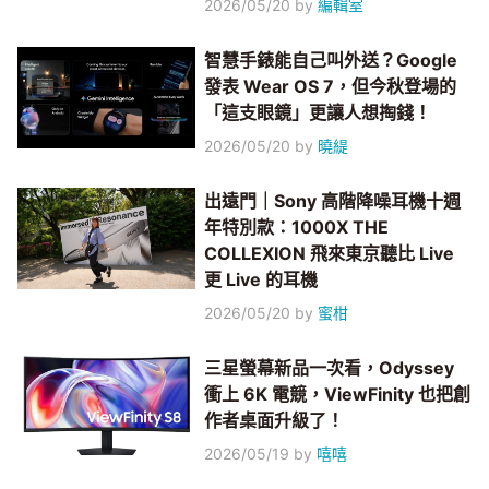
2026/05/20
by
編輯室
智慧手錶能自己叫外送？Google
發表 Wear OS 7，但今秋登場的
「這支眼鏡」更讓人想掏錢！
2026/05/20
by
曉緹
出遠門｜Sony 高階降噪耳機十週
年特別款：1000X THE
COLLEXION 飛來東京聽比 Live
更 Live 的耳機
2026/05/20
by
蜜柑
三星螢幕新品一次看，Odyssey
衝上 6K 電競，ViewFinity 也把創
作者桌面升級了！
2026/05/19
by
嘻嘻