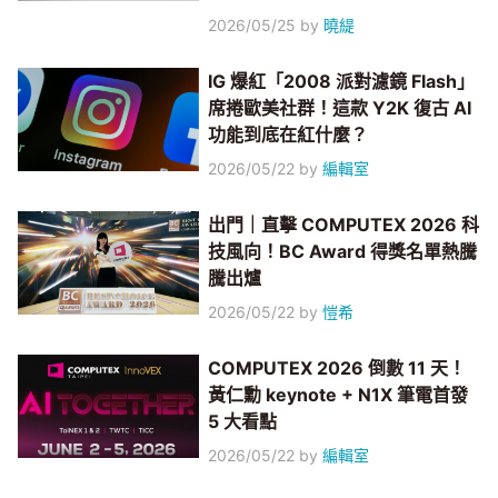
2026/05/25
by
曉緹
IG 爆紅「2008 派對濾鏡 Flash」
席捲歐美社群！這款 Y2K 復古 AI
功能到底在紅什麼？
2026/05/22
by
編輯室
出門｜直擊 COMPUTEX 2026 科
技風向！BC Award 得獎名單熱騰
騰出爐
2026/05/22
by
愷希
COMPUTEX 2026 倒數 11 天！
黃仁勳 keynote + N1X 筆電首發
5 大看點
2026/05/22
by
編輯室