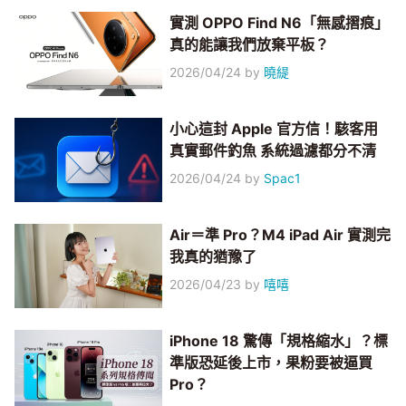
實測 OPPO Find N6「無感摺痕」
真的能讓我們放棄平板？
2026/04/24
by
曉緹
小心這封 Apple 官方信！駭客用
真實郵件釣魚 系統過濾都分不清
2026/04/24
by
Spac1
Air＝準 Pro？M4 iPad Air 實測完
我真的猶豫了
2026/04/23
by
嘻嘻
iPhone 18 驚傳「規格縮水」？標
準版恐延後上市，果粉要被逼買
Pro？