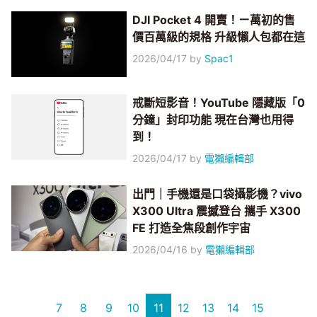
DJI Pocket 4 開賣！ㄧ萬初的售
價百萬級的規格 升級懶人包都在這
2026/04/17
by
Spac1
戒斷短影音！YouTube 隱藏版「0
分鐘」封印功能 現在台灣也用得
到！
2026/04/17
by
電獺編輯部
出門｜手機還是口袋攝影機？vivo
X300 Ultra 震撼登台 攜手 X300
FE 打造全焦段創作宇宙
2026/04/16
by
電獺編輯部
7
8
9
10
11
12
13
14
15