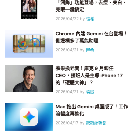
「潤飾」功能登場，去痘、美白、
亮眼一鍵搞定
2026/04/22
by
愷希
Chrome 內建 Gemini 在台登場！
側邊欄多了萬能助理
2026/04/21
by
愷希
蘋果換老闆！庫克 9 月卸任
CEO，接班人是主導 iPhone 17
的「硬體大神」？
2026/04/21
by
曉緹
Mac 推出 Gemini 桌面版了！工作
流暢度再進化
2026/04/17
by
電獺編輯部