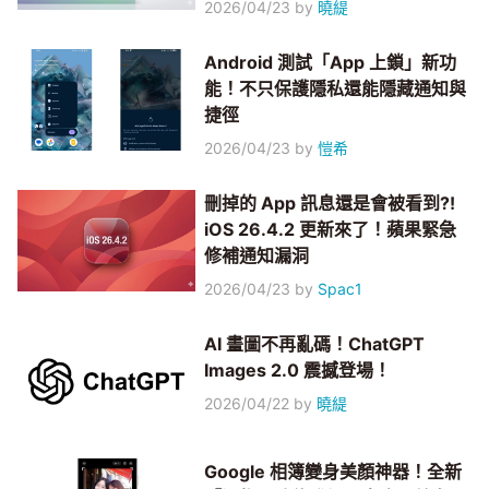
2026/04/23
by
曉緹
Android 測試「App 上鎖」新功
能！不只保護隱私還能隱藏通知與
捷徑
2026/04/23
by
愷希
刪掉的 App 訊息還是會被看到?!
iOS 26.4.2 更新來了！蘋果緊急
修補通知漏洞
2026/04/23
by
Spac1
AI 畫圖不再亂碼！ChatGPT
Images 2.0 震撼登場！
2026/04/22
by
曉緹
Google 相簿變身美顏神器！全新