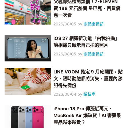
父親節送禮免煩惱！7-ELEVEN
賣 188 元石斛蘭 星巴克、百貨優
惠一次看
2026/08/05
by
電獺編輯部
iOS 27 相簿新功能「由我拍攝」
讓相簿只顯示自己拍的照片
2026/08/05
by
電獺編輯部
LINE VOOM 確定 9 月底關閉，貼
文、限時動態都將消失，重要內容
記得先備份
2026/08/04
by
編輯室
iPhone 18 Pro 傳漲近萬元、
MacBook Air 爆缺貨！AI 害蘋果
產品越來越貴？