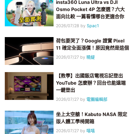
insta360 Luna Ultra vs DJI
Osmo Pocket 4P 怎麼選？六大
面向比較 一篇看懂哪台更適合你
2026/07/28
by
Spac1
荷包要哭了？Google 證實 Pixel
11 確定全面漲價！原因竟然是這個
2026/07/27
by
曉緹
【教學】出國飯店電視忘記登出
YouTube 怎麼辦？回台也能遠端
一鍵登出
2026/07/27
by
電獺編輯部
坐上太空艙！Kabuto NASA 限定
版人體工學椅開箱
2026/07/27
by
嘻嘻