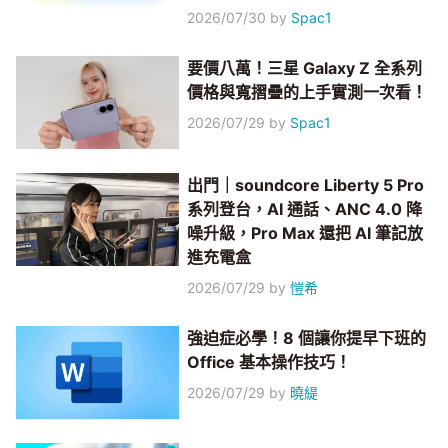
2026/07/30
by
Spac1
要價八萬！三星 Galaxy Z 全系列
價格與寬摺疊的上手實測一次看！
2026/07/29
by
Spac1
出門｜soundcore Liberty 5 Pro
系列登台，AI 通話、ANC 4.0 降
噪升級，Pro Max 還把 AI 筆記放
進充電盒
2026/07/29
by
愷希
強迫症必學！8 個讓你提早下班的
Office 基本操作技巧！
2026/07/29
by
曉緹