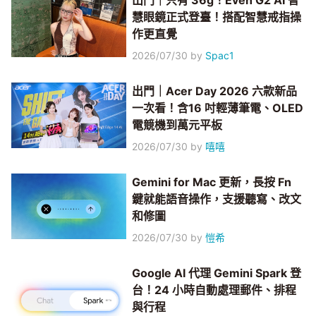
出門｜只有 36g！Even G2 AI 智
慧眼鏡正式登臺！搭配智慧戒指操
作更直覺
2026/07/30
by
Spac1
出門｜Acer Day 2026 六款新品
一次看！含16 吋輕薄筆電、OLED
電競機到萬元平板
2026/07/30
by
嘻嘻
Gemini for Mac 更新，長按 Fn
鍵就能語音操作，支援聽寫、改文
和修圖
2026/07/30
by
愷希
Google AI 代理 Gemini Spark 登
台！24 小時自動處理郵件、排程
與行程