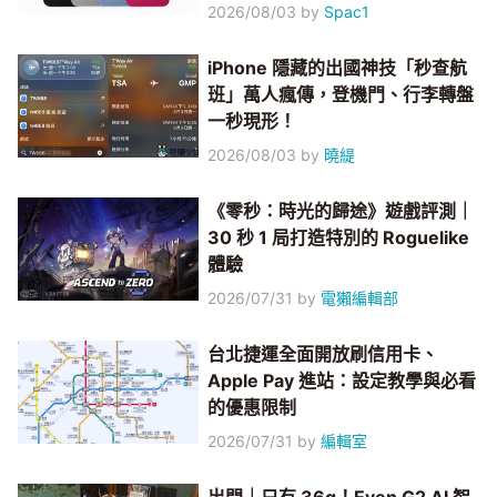
2026/08/03
by
Spac1
iPhone 隱藏的出國神技「秒查航
班」萬人瘋傳，登機門、行李轉盤
一秒現形！
2026/08/03
by
曉緹
《零秒：時光的歸途》遊戲評測｜
30 秒 1 局打造特別的 Roguelike
體驗
2026/07/31
by
電獺編輯部
台北捷運全面開放刷信用卡、
Apple Pay 進站：設定教學與必看
的優惠限制
2026/07/31
by
編輯室