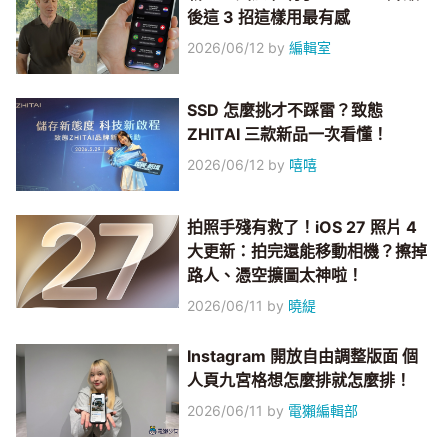
後這 3 招這樣用最有感
2026/06/12
by
編輯室
SSD 怎麼挑才不踩雷？致態
ZHITAI 三款新品一次看懂！
2026/06/12
by
嘻嘻
拍照手殘有救了！iOS 27 照片 4
大更新：拍完還能移動相機？擦掉
路人、憑空擴圖太神啦！
2026/06/11
by
曉緹
Instagram 開放自由調整版面 個
人頁九宮格想怎麼排就怎麼排！
2026/06/11
by
電獺編輯部