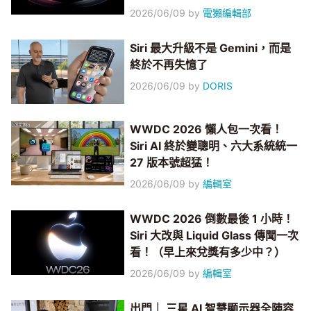
2026/06/09
by
電獺編輯部
Siri 最大升級不是 Gemini，而是
終於不再失憶了
2026/06/09
by
DORIS
WWDC 2026 懶人包一次看！
Siri AI 終於變聰明、六大系統統一
27 版本號超猛！
2026/06/09
by
編輯室
WWDC 2026 倒數最後 1 小時！
Siri 大改與 Liquid Glass 傳聞一次
看！（早上來兌獎有多少中？）
2026/06/09
by
編輯室
出門｜ 三星 AI 智慧顯示器全陣容