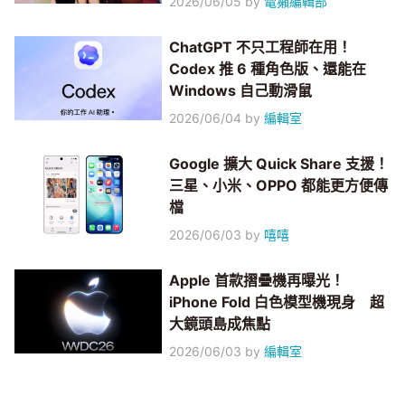
2026/06/05
by
電獺編輯部
ChatGPT 不只工程師在用！
Codex 推 6 種角色版、還能在
Windows 自己動滑鼠
2026/06/04
by
編輯室
Google 擴大 Quick Share 支援！
三星、小米、OPPO 都能更方便傳
檔
2026/06/03
by
嘻嘻
Apple 首款摺疊機再曝光！
iPhone Fold 白色模型機現身 超
大鏡頭島成焦點
2026/06/03
by
編輯室