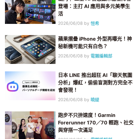
登場：主打 AI 應用與多元美學生
活
2026/06/08
by
愷希
蘋果摺疊 iPhone 外型再曝光！神
秘新機可能只有白色？
2026/06/08
by
電獺編輯部
日本 LINE 推出超狂 AI「聊天氛圍
分析」爆紅，偷偷盲測對方完全不
會發現！
2026/06/08
by
曉緹
跑步不只拚速度！Garmin
Forerunner 170／70 輕跑、社交
與穿搭一次滿足