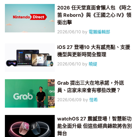
2026 任天堂直面會懶人包 《時之
笛 Reborn》與《王國之心 IV》領
銜出擊
2026/06/10
by
電獺編輯部
iOS 27 登場10 大有感亮點、支援
機型與更新時間全整理
2026/06/10
by
曉緹
Grab 提出三大在地承諾，外送
員、店家未來會有哪些改變？
2026/06/09
by
愷希
watchOS 27 震撼登場！智慧新功
能全面升級 但這些經典錶款將告別
舞台