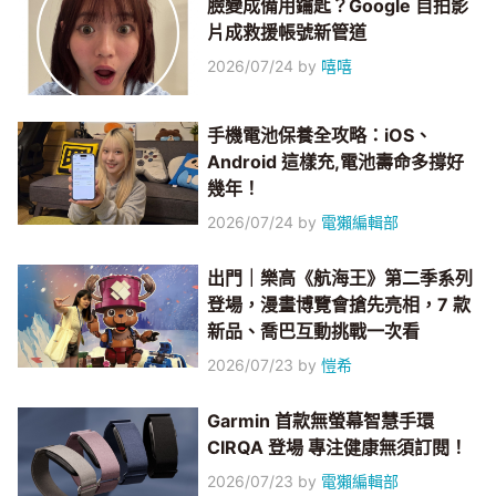
臉變成備用鑰匙？Google 自拍影
片成救援帳號新管道
2026/07/24
by
嘻嘻
手機電池保養全攻略：iOS、
Android 這樣充,電池壽命多撐好
幾年！
2026/07/24
by
電獺編輯部
出門｜樂高《航海王》第二季系列
登場，漫畫博覽會搶先亮相，7 款
新品、喬巴互動挑戰一次看
2026/07/23
by
愷希
Garmin 首款無螢幕智慧手環
CIRQA 登場 專注健康無須訂閱！
2026/07/23
by
電獺編輯部