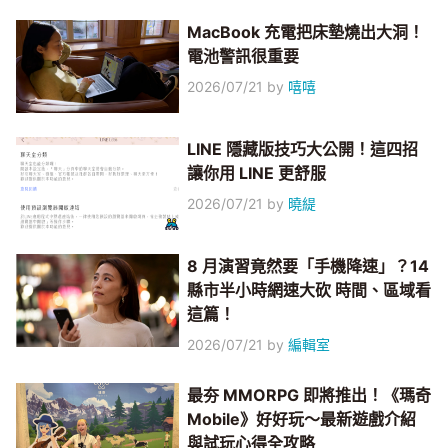
MacBook 充電把床墊燒出大洞！
電池警訊很重要
2026/07/21
by
嘻嘻
LINE 隱藏版技巧大公開！這四招
讓你用 LINE 更舒服
2026/07/21
by
曉緹
8 月演習竟然要「手機降速」？14
縣市半小時網速大砍 時間、區域看
這篇！
2026/07/21
by
編輯室
最夯 MMORPG 即將推出！《瑪奇
Mobile》好好玩～最新遊戲介紹
與試玩心得全攻略