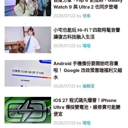
首度分家、Flip 8 更成熟，Galaxy
Watch 9 與 Ultra 2 也同步登場
2026/07/22
by
愷希
小宅也能玩 Hi-Fi？四款時髦音響
讓復古科技融入生活
2026/07/22
by
嘻嘻
Android 手機備份要開始吃容量
啦！ Google 改政策雲端福利又縮
水
2026/07/22
by
編輯室
iOS 27 程式碼先爆雷！iPhone
Ultra 傳採雙電池，維修費可能變
便宜
2026/07/22
by
嘻嘻