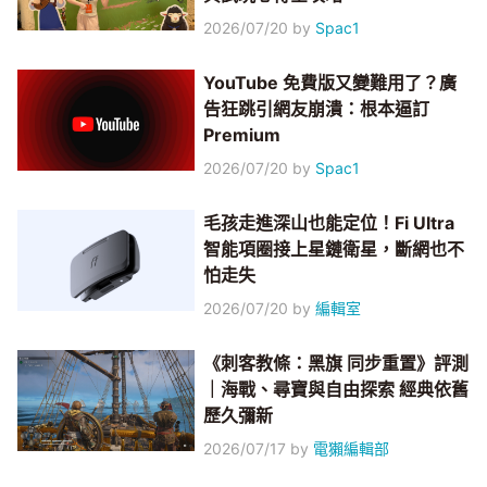
2026/07/20
by
Spac1
YouTube 免費版又變難用了？廣
告狂跳引網友崩潰：根本逼訂
Premium
2026/07/20
by
Spac1
毛孩走進深山也能定位！Fi Ultra
智能項圈接上星鏈衛星，斷網也不
怕走失
2026/07/20
by
編輯室
《刺客教條：黑旗 同步重置》評測
｜海戰、尋寶與自由探索 經典依舊
歷久彌新
2026/07/17
by
電獺編輯部