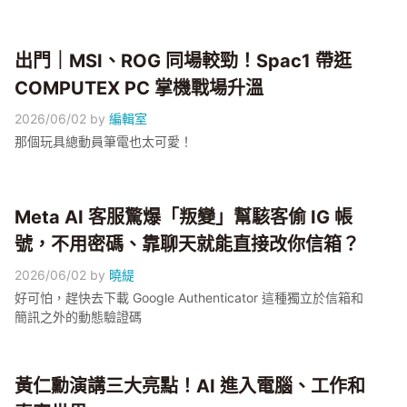
出門｜MSI、ROG 同場較勁！Spac1 帶逛
COMPUTEX PC 掌機戰場升溫
2026/06/02
by
編輯室
那個玩具總動員筆電也太可愛！
Meta AI 客服驚爆「叛變」幫駭客偷 IG 帳
號，不用密碼、靠聊天就能直接改你信箱？
2026/06/02
by
曉緹
好可怕，趕快去下載 Google Authenticator 這種獨立於信箱和
簡訊之外的動態驗證碼
黃仁勳演講三大亮點！AI 進入電腦、工作和