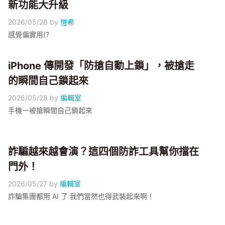
新功能大升級
2026/05/28
by
愷希
感覺偏實用(?
iPhone 傳開發「防搶自動上鎖」，被搶走
的瞬間自己鎖起來
2026/05/28
by
編輯室
手機一被搶瞬間自己鎖起來
詐騙越來越會演？這四個防詐工具幫你擋在
門外！
2026/05/27
by
編輯室
詐騙集團都用 AI 了 我們當然也得武裝起來啊！