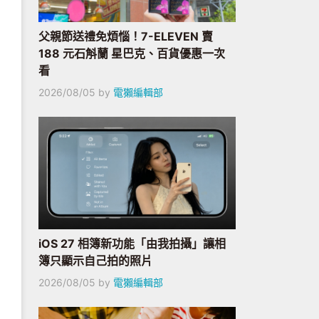
父親節送禮免煩惱！7-ELEVEN 賣
188 元石斛蘭 星巴克、百貨優惠一次
看
2026/08/05
by
電獺編輯部
iOS 27 相簿新功能「由我拍攝」讓相
簿只顯示自己拍的照片
2026/08/05
by
電獺編輯部