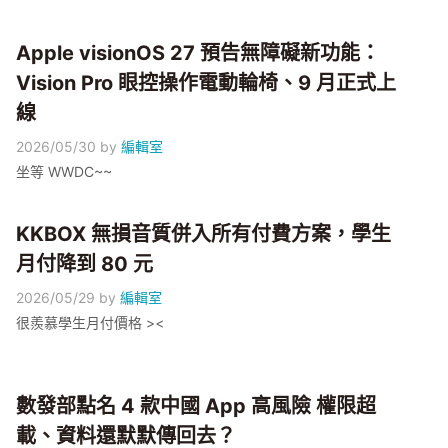
Apple visionOS 27 預告無障礙新功能：
Vision Pro 眼控操作電動輪椅、9 月正式上
線
2026/05/30
by
編輯室
坐等 WWDC~~
KKBOX 無損音質併入所有付費方案，學生
月付降到 80 元
2026/05/29
by
編輯室
很羨慕學生月付價格 ><
數發部點名 4 款中國 App 高風險 權限超
載、資料還默默傳回去？