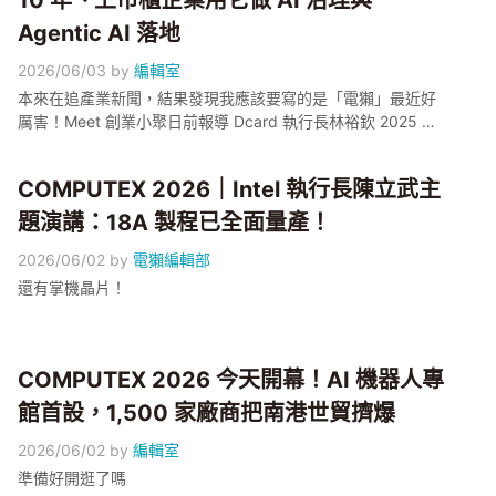
10 年、上市櫃企業用它做 AI 治理與
Agentic AI 落地
2026/06/03
by
編輯室
本來在追產業新聞，結果發現我應該要寫的是「電獺」最近好
厲害！Meet 創業小聚日前報導 Dcard 執行長林裕欽 2025 年
3 月親自下沉當 FDE（前端部署工程師，Forward Deployed
Engineer）、最後成立子公司 GNTC，把企業 AI 治理這個議題
COMPUTEX 2026｜Intel 執行長陳立武主
推到鎂光燈下；但這題台灣早有公司解題出了名——那即是電
獺旗下的 AotterClam AI。 究竟，企業 AI 與數據治理是一個充
題演講：18A 製程已全面量產！
滿什麼挑戰的賽道呢？
2026/06/02
by
電獺編輯部
還有掌機晶片！
COMPUTEX 2026 今天開幕！AI 機器人專
館首設，1,500 家廠商把南港世貿擠爆
2026/06/02
by
編輯室
準備好開逛了嗎