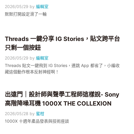
2026/05/29
by
編輯室
默默打開設定滑了一輪
Threads 一鍵分享 IG Stories，貼文跨平台
只剩一個按鈕
2026/05/29
by
編輯室
Threads 貼文一鍵飛到 IG Stories，連跳 App 都省了，小編收
藏這個動作根本反射神經啊！
出遠門｜設計師與聲學工程師這樣說- Sony
高階降噪耳機 1000X THE COLLEXION
2026/05/28
by
蜜柑
1000X 十週年產品發表與技術座談