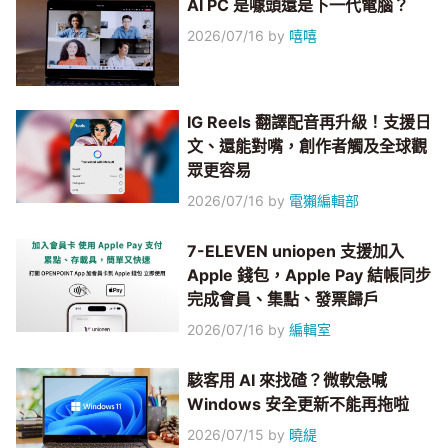
AI PC 是噱頭還是下一代電腦？
2026/07/16
by
嘻嘻
IG Reels 翻譯配音再升級！支援日
文、還能對嘴，創作者觸及全球觀
眾更容易
2026/07/16
by
電獺編輯部
7-ELEVEN uniopen 支援加入
Apple 錢包，Apple Pay 結帳同步
完成會員、集點、發票歸戶
2026/07/16
by
編輯室
駭客用 AI 來找碴？微軟急喊
Windows 安全更新不能再拖啦
2026/07/15
by
曉緹