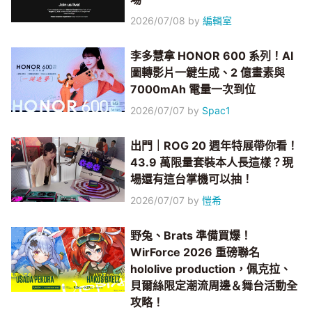
2026/07/08
by
編輯室
李多慧拿 HONOR 600 系列！AI
圖轉影片一鍵生成、2 億畫素與
7000mAh 電量一次到位
2026/07/07
by
Spac1
出門｜ROG 20 週年特展帶你看！
43.9 萬限量套裝本人長這樣？現
場還有這台掌機可以抽！
2026/07/07
by
愷希
野兔、Brats 準備買爆！
WirForce 2026 重磅聯名
hololive production，佩克拉、
貝爾絲限定潮流周邊＆舞台活動全
攻略！