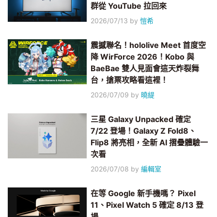
群從 YouTube 拉回來
2026/07/13
by
愷希
震撼聯名！hololive Meet 首度空
降 WirForce 2026！Kobo 與
BaeBae 雙人見面會這天炸裂舞
台，搶票攻略看這裡！
2026/07/09
by
曉緹
三星 Galaxy Unpacked 確定
7/22 登場！Galaxy Z Fold8、
Flip8 將亮相，全新 AI 摺疊體驗一
次看
2026/07/08
by
編輯室
在等 Google 新手機嗎？ Pixel
11、Pixel Watch 5 確定 8/13 登
場