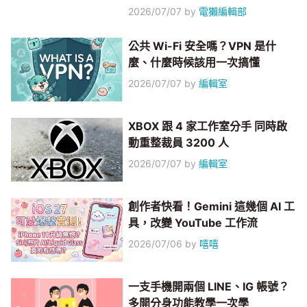
2026/07/07
by
電獺編輯部
公共 Wi-Fi 安全嗎？VPN 是什
麼、什麼時候該用一次搞懂
2026/07/07
by
編輯室
XBOX 跟 4 家工作室分手 同時啟
動重整裁員 3200 人
2026/07/07
by
編輯室
創作者快看！Gemini 這幾個 AI 工
具，改變 YouTube 工作流
2026/07/06
by
嘻嘻
一支手機開兩個 LINE、IG 帳號？
多開分身功能教學一次學