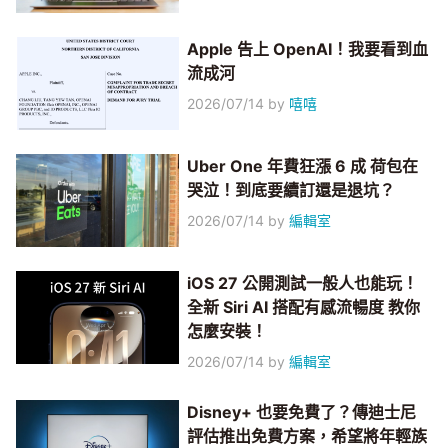
Apple 告上 OpenAI！我要看到血
流成河
2026/07/14
by
嘻嘻
Uber One 年費狂漲 6 成 荷包在
哭泣！到底要續訂還是退坑？
2026/07/14
by
編輯室
iOS 27 公開測試一般人也能玩！
全新 Siri AI 搭配有感流暢度 教你
怎麼安裝！
2026/07/14
by
編輯室
Disney+ 也要免費了？傳迪士尼
評估推出免費方案，希望將年輕族