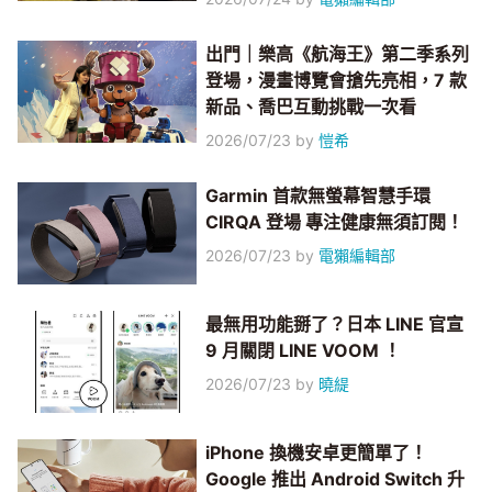
出門｜樂高《航海王》第二季系列
登場，漫畫博覽會搶先亮相，7 款
新品、喬巴互動挑戰一次看
2026/07/23
by
愷希
Garmin 首款無螢幕智慧手環
CIRQA 登場 專注健康無須訂閱！
2026/07/23
by
電獺編輯部
最無用功能掰了？日本 LINE 官宣
9 月關閉 LINE VOOM ！
2026/07/23
by
曉緹
iPhone 換機安卓更簡單了！
Google 推出 Android Switch 升