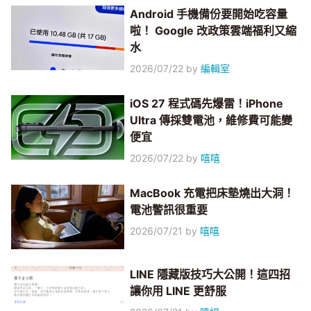
Android 手機備份要開始吃容量
啦！ Google 改政策雲端福利又縮
水
2026/07/22
by
編輯室
iOS 27 程式碼先爆雷！iPhone
Ultra 傳採雙電池，維修費可能變
便宜
2026/07/22
by
嘻嘻
MacBook 充電把床墊燒出大洞！
電池警訊很重要
2026/07/21
by
嘻嘻
LINE 隱藏版技巧大公開！這四招
讓你用 LINE 更舒服