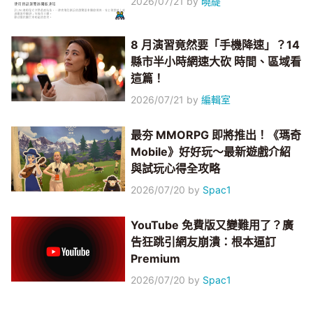
2026/07/21
by
曉緹
8 月演習竟然要「手機降速」？14
縣市半小時網速大砍 時間、區域看
這篇！
2026/07/21
by
編輯室
最夯 MMORPG 即將推出！《瑪奇
Mobile》好好玩～最新遊戲介紹
與試玩心得全攻略
2026/07/20
by
Spac1
YouTube 免費版又變難用了？廣
告狂跳引網友崩潰：根本逼訂
Premium
2026/07/20
by
Spac1