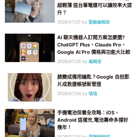
超輕薄 這台筆電還可以讓效率大提
升？
2026/07/27
by
電獺編輯部
AI 聊天機器人訂閱方案怎麼選?
ChatGPT Plus、Claude Pro、
Google AI Pro 價格與功能大比較
2026/07/25
by
編輯室
臉變成備用鑰匙？Google 自拍影
片成救援帳號新管道
2026/07/24
by
嘻嘻
手機電池保養全攻略：iOS、
Android 這樣充,電池壽命多撐好
幾年！
2026/07/24
by
電獺編輯部