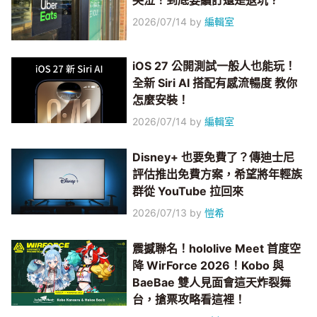
哭泣！到底要續訂還是退坑？
2026/07/14
by
編輯室
iOS 27 公開測試一般人也能玩！
全新 Siri AI 搭配有感流暢度 教你
怎麼安裝！
2026/07/14
by
編輯室
Disney+ 也要免費了？傳迪士尼
評估推出免費方案，希望將年輕族
群從 YouTube 拉回來
2026/07/13
by
愷希
震撼聯名！hololive Meet 首度空
降 WirForce 2026！Kobo 與
BaeBae 雙人見面會這天炸裂舞
台，搶票攻略看這裡！