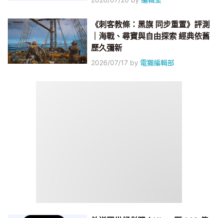
《刺客教條：黑旗 同步重置》評測
｜海戰、尋寶與自由探索 經典依舊
歷久彌新
2026/07/17
by
電獺編輯部