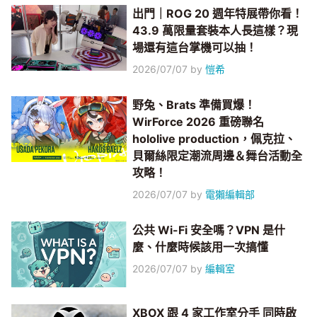
出門｜ROG 20 週年特展帶你看！
43.9 萬限量套裝本人長這樣？現
場還有這台掌機可以抽！
2026/07/07
by
愷希
野兔、Brats 準備買爆！
WirForce 2026 重磅聯名
hololive production，佩克拉、
貝爾絲限定潮流周邊＆舞台活動全
攻略！
2026/07/07
by
電獺編輯部
公共 Wi-Fi 安全嗎？VPN 是什
麼、什麼時候該用一次搞懂
2026/07/07
by
編輯室
XBOX 跟 4 家工作室分手 同時啟