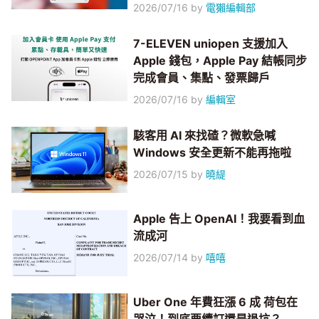
2026/07/16
by
電獺編輯部
7-ELEVEN uniopen 支援加入
Apple 錢包，Apple Pay 結帳同步
完成會員、集點、發票歸戶
2026/07/16
by
編輯室
駭客用 AI 來找碴？微軟急喊
Windows 安全更新不能再拖啦
2026/07/15
by
曉緹
Apple 告上 OpenAI！我要看到血
流成河
2026/07/14
by
嘻嘻
Uber One 年費狂漲 6 成 荷包在