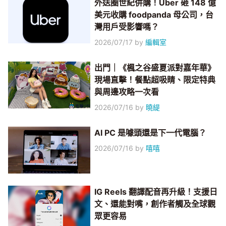
外送圈世紀併購！Uber 砸 148 億
美元收購 foodpanda 母公司，台
灣用戶受影響嗎？
2026/07/17
by
編輯室
出門｜《楓之谷盛夏派對嘉年華》
現場直擊！餐點超吸睛、限定特典
與周邊攻略一次看
2026/07/16
by
曉緹
AI PC 是噱頭還是下一代電腦？
2026/07/16
by
嘻嘻
IG Reels 翻譯配音再升級！支援日
文、還能對嘴，創作者觸及全球觀
眾更容易