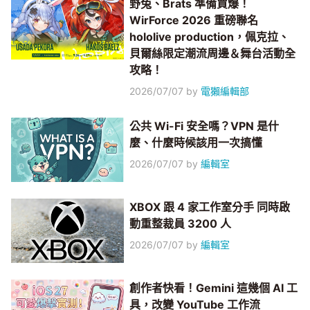
野兔、Brats 準備買爆！
WirForce 2026 重磅聯名
hololive production，佩克拉、
貝爾絲限定潮流周邊＆舞台活動全
攻略！
2026/07/07
by
電獺編輯部
公共 Wi-Fi 安全嗎？VPN 是什
麼、什麼時候該用一次搞懂
2026/07/07
by
編輯室
XBOX 跟 4 家工作室分手 同時啟
動重整裁員 3200 人
2026/07/07
by
編輯室
創作者快看！Gemini 這幾個 AI 工
具，改變 YouTube 工作流