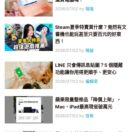
2026/07/02
by
嘻嘻
Steam夏季特賣買什麼？竟然有文
書機也能玩甚至只要百元的好東
西！
2026/07/02
by
曉緹
LINE 只會傳訊息貼圖？5 個隱藏
功能讓你用得更順手、更安心
2026/07/02
by
編輯室
蘋果限量整修品「降價上架」，
Mac、iPad最高現省破萬元
2026/07/02
by
愷希