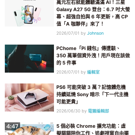
萬元左右就能體驗滿滿 AI！三星
Galaxy A27 5G 登台：6.7 吋大螢
幕、超強自拍與 6 年更新，高 CP
值「A 咖夥伴」來了！
2026/07/01
by
Johnson
PChome「Pi 錢包」傳遭駭、
350 萬筆個資外洩！用戶現在該做
的 5 件事
2026/07/01
by
編輯室
PS6 可能突破 3 萬？記憶體危機
持續延燒 Sony 暗示「下一代主機
可能更貴」
2026/06/30
by
電獺編輯部
5 個必裝 Chrome 擴充功能：虛
擬貓貓陪你工作、追劇視窗自由擺