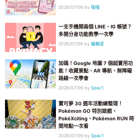
2026/07/06
by
嘻嘻
一支手機開兩個 LINE、IG 帳號？
多開分身功能教學一次學
2026/07/06
by
編輯室
加碼！Google 地圖 7 個超實用功
能！收藏景點、AR 導航、無障礙
路線一次學會
2026/07/06
by
Spac1
寶可夢 30 週年活動總整理！
Pokémon GO 特別遊戲、
PokéXciting、Pokémon RUN 時
間地點一次看
2026/07/06
by
Spac1