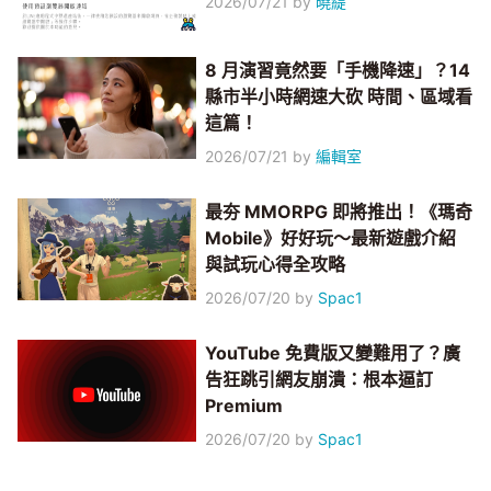
2026/07/21
by
曉緹
8 月演習竟然要「手機降速」？14
縣市半小時網速大砍 時間、區域看
這篇！
2026/07/21
by
編輯室
最夯 MMORPG 即將推出！《瑪奇
Mobile》好好玩～最新遊戲介紹
與試玩心得全攻略
2026/07/20
by
Spac1
YouTube 免費版又變難用了？廣
告狂跳引網友崩潰：根本逼訂
Premium
2026/07/20
by
Spac1