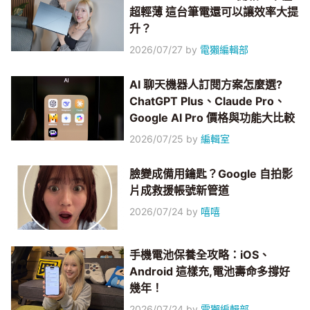
超輕薄 這台筆電還可以讓效率大提
升？
2026/07/27
by
電獺編輯部
AI 聊天機器人訂閱方案怎麼選?
ChatGPT Plus、Claude Pro、
Google AI Pro 價格與功能大比較
2026/07/25
by
編輯室
臉變成備用鑰匙？Google 自拍影
片成救援帳號新管道
2026/07/24
by
嘻嘻
手機電池保養全攻略：iOS、
Android 這樣充,電池壽命多撐好
幾年！
2026/07/24
by
電獺編輯部