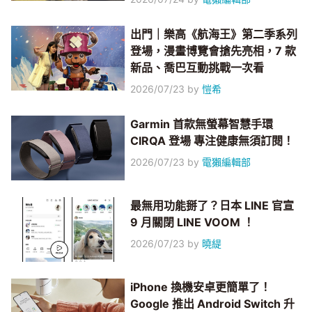
出門｜樂高《航海王》第二季系列
登場，漫畫博覽會搶先亮相，7 款
新品、喬巴互動挑戰一次看
2026/07/23
by
愷希
Garmin 首款無螢幕智慧手環
CIRQA 登場 專注健康無須訂閱！
2026/07/23
by
電獺編輯部
最無用功能掰了？日本 LINE 官宣
9 月關閉 LINE VOOM ！
2026/07/23
by
曉緹
iPhone 換機安卓更簡單了！
Google 推出 Android Switch 升