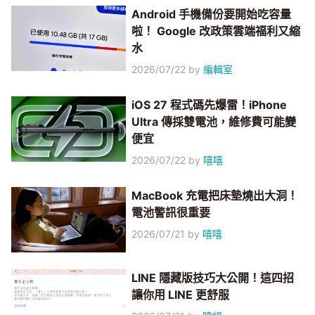
Android 手機備份要開始吃容量
啦！ Google 改政策雲端福利又縮
水
2026/07/22
by
編輯室
iOS 27 程式碼先爆雷！iPhone
Ultra 傳採雙電池，維修費可能變
便宜
2026/07/22
by
嘻嘻
MacBook 充電把床墊燒出大洞！
電池警訊很重要
2026/07/21
by
嘻嘻
LINE 隱藏版技巧大公開！這四招
讓你用 LINE 更舒服