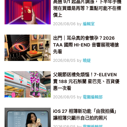
高通 9/1 起晶片調漲，下半年手機
現在買還是再等？重點可能不在標
價上
2026/08/06
by
編輯室
出門｜耳朵真的會懷孕？2026
TAA 國際 HI-END 音響展現場搶
先看
2026/08/05
by
曉緹
父親節送禮免煩惱！7-ELEVEN
賣 188 元石斛蘭 星巴克、百貨優
惠一次看
2026/08/05
by
電獺編輯部
iOS 27 相簿新功能「由我拍攝」
讓相簿只顯示自己拍的照片
2026/08/05
by
電獺編輯部