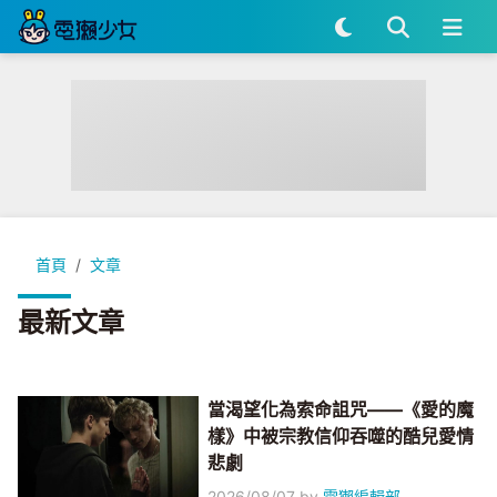
首頁
文章
最新文章
當渴望化為索命詛咒——《愛的魔
樣》中被宗教信仰吞噬的酷兒愛情
悲劇
2026/08/07
by
電獺編輯部