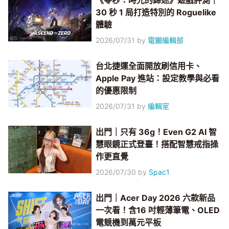
《零秒：時光的歸途》遊戲評測｜
30 秒 1 局打造特別的 Roguelike
體驗
2026/07/31
by
電獺編輯部
台北捷運全面開放刷信用卡、
Apple Pay 進站：設定教學與必看
的優惠限制
2026/07/31
by
編輯室
出門｜只有 36g！Even G2 AI 智
慧眼鏡正式登臺！搭配智慧戒指操
作更直覺
2026/07/30
by
Spac1
出門｜Acer Day 2026 六款新品
一次看！含16 吋輕薄筆電、OLED
電競機到萬元平板