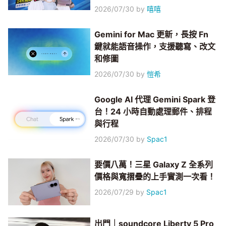
2026/07/30
by
嘻嘻
Gemini for Mac 更新，長按 Fn
鍵就能語音操作，支援聽寫、改文
和修圖
2026/07/30
by
愷希
Google AI 代理 Gemini Spark 登
台！24 小時自動處理郵件、排程
與行程
2026/07/30
by
Spac1
要價八萬！三星 Galaxy Z 全系列
價格與寬摺疊的上手實測一次看！
2026/07/29
by
Spac1
出門｜soundcore Liberty 5 Pro