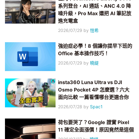
系列登台，AI 通話、ANC 4.0 降
噪升級，Pro Max 還把 AI 筆記放
進充電盒
2026/07/29
by
愷希
強迫症必學！8 個讓你提早下班的
Office 基本操作技巧！
2026/07/29
by
曉緹
insta360 Luna Ultra vs DJI
Osmo Pocket 4P 怎麼選？六大
面向比較 一篇看懂哪台更適合你
2026/07/28
by
Spac1
荷包要哭了？Google 證實 Pixel
11 確定全面漲價！原因竟然是這個