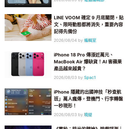
LINE VOOM 確定 9 月底關閉，貼
文、限時動態都將消失，重要內容
記得先備份
2026/08/04
by
編輯室
iPhone 18 Pro 傳漲近萬元、
MacBook Air 爆缺貨！AI 害蘋果
產品越來越貴？
2026/08/03
by
Spac1
iPhone 隱藏的出國神技「秒查航
班」萬人瘋傳，登機門、行李轉盤
一秒現形！
2026/08/03
by
曉緹